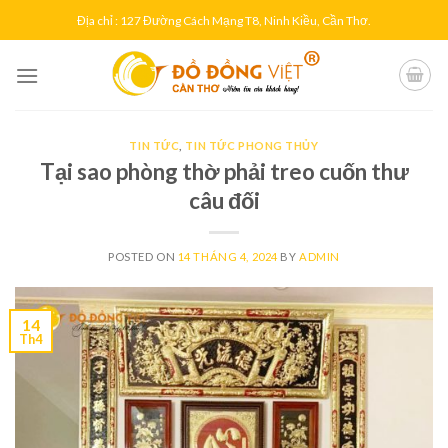
Skip
Địa chỉ : 127 Đường Cách Mạng T8, Ninh Kiều, Cần Thơ.
to
content
TIN TỨC
,
TIN TỨC PHONG THỦY
Tại sao phòng thờ phải treo cuốn thư
câu đối
POSTED ON
14 THÁNG 4, 2024
BY
ADMIN
14
Th4