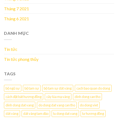
Tháng 7 2021
Tháng 6 2021
DANH MỤC
Tin tức
Tin tức phong thủy
TAGS
bộ ngũ sự
bộ tam sự
bộ tam sự dát vàng
cach bao quan do dong
cách đặt bát hương đồng
cây lúa mạ vàng
dinh dong can tho
dinh dong dat vang
do dong dat vang can tho
do dong viet
dát vàng
dát vàng tam đảo
lu dong dat vang
lư hương đồng