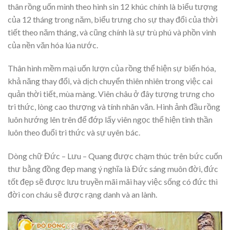
thân rồng uốn mình theo hình sin 12 khúc chính là biểu tượng
của 12 tháng trong năm, biểu trưng cho sự thay đổi của thời
tiết theo năm tháng, và cũng chính là sự trù phú và phồn vinh
của nền văn hóa lúa nước.
Thân hình mềm mại uốn lượn của rồng thể hiện sự biến hóa,
khả năng thay đổi, và dịch chuyển thiên nhiên trong việc cai
quản thời tiết, mùa màng. Viên châu ở đây tượng trưng cho
tri thức, lòng cao thượng và tính nhân văn. Hình ảnh đầu rồng
luôn hướng lên trên để đớp lấy viên ngọc thể hiện tinh thần
luôn theo đuổi tri thức và sự uyên bác.
Dòng chữ Đức – Lưu – Quang được chạm thúc trên bức cuốn
thư bằng đồng đẹp mang ý nghĩa là Đức sáng muôn đời, đức
tốt đẹp sẽ được lưu truyền mãi mãi hay việc sống có đức thì
đời con cháu sẽ được rạng danh và an lành.