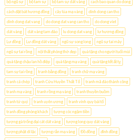
bộ ngũ sự
bộ tam sự
bộ tam sự dát vàng
cach bao quan do dong
cách đặt bát hương đồng
cây lúa mạ vàng
dinh dong can tho
dinh dong dat vang
do dong dat vang can tho
do dong viet
dát vàng
dát vàng tam đảo
lu dong dat vang
lư hương đồng
Lư đồng
Lư đồng dát vàng
ngũ sự song long
ngũ sự tai mây
ngũ sự tai rồng
nội thất phòng thờ đẹp
quà tặng cho người tuổi mùi
quà tặng chậu lan hồ điệp
quà tặng mạ vàng
quà tặng tết ất tỵ
tam sự tai rồng
tranh bằng đồng
tranh chữ mạ vàng
tranh cá chép
tranh Cửu Huyền Thất Tổ
tranh mã đáo thành công
tranh mạ vàng
tranh rồng mạ vàng
tranh thuyền buồm
tranh tứ quý
tranh uyên ương
tranh vinh quy bái tổ
tranh đồng phòng khách
tượng cóc ngậm tiền
tượng gà trống đại cát dát vàng
tượng long quy dát vàng
tượng phật di lặc
tượng rắn mạ vàng
Đồ đồng
đỉnh đồng