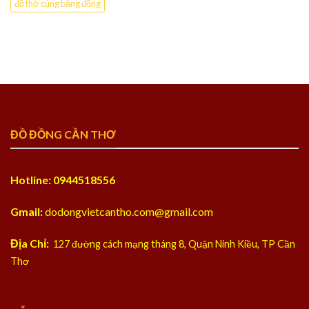
đồ thờ cúng bằng đồng
ĐỒ ĐỒNG CẦN THƠ
Hotline: 0944518556
Gmail:
dodongvietcantho.com@gmail.com
Địa Chỉ:
127 đường cách mạng tháng 8, Quận Ninh Kiều, TP Cần
Thơ