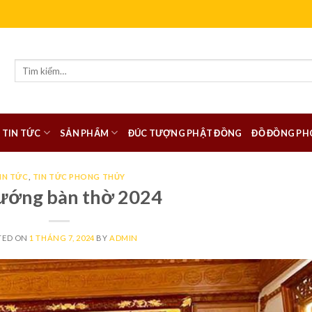
Tìm
kiếm:
TIN TỨC
SẢN PHẨM
ĐÚC TƯỢNG PHẬT ĐỒNG
ĐỒ ĐỒNG PH
IN TỨC
,
TIN TỨC PHONG THỦY
ướng bàn thờ 2024
TED ON
1 THÁNG 7, 2024
BY
ADMIN