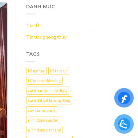
DANH MỤC
Tin tức
Tin tức phong thủy
TAGS
bộ ngũ sự
bộ tam sự
bộ tam sự dát vàng
cach bao quan do dong
cách đặt bát hương đồng
cây lúa mạ vàng
dinh dong can tho
dinh dong dat vang