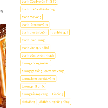
tranh Cửu Huyền Thất Tổ
tranh mã đáo thành công
ng
tranh mạ vàng
tranh rồng mạ vàng
tranh thuyền buồm
tranh tứ quý
tranh uyên ương
tranh vinh quy bái tổ
tranh đồng phòng khách
tượng cóc ngậm tiền
tượng gà trống đại cát dát vàng
tượng long quy dát vàng
tượng phật di lặc
tượng rắn mạ vàng
Đồ đồng
đỉnh đồng
đồ thờ cúng bằng đồng