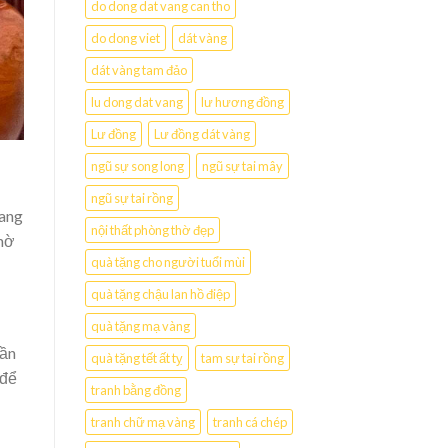
do dong dat vang can tho
do dong viet
dát vàng
dát vàng tam đảo
lu dong dat vang
lư hương đồng
Lư đồng
Lư đồng dát vàng
ngũ sự song long
ngũ sự tai mây
ngũ sự tai rồng
mang
nội thất phòng thờ đẹp
thờ
quà tặng cho người tuổi mùi
quà tặng chậu lan hồ điệp
quà tặng mạ vàng
cần
quà tặng tết ất tỵ
tam sự tai rồng
 để
tranh bằng đồng
tranh chữ mạ vàng
tranh cá chép