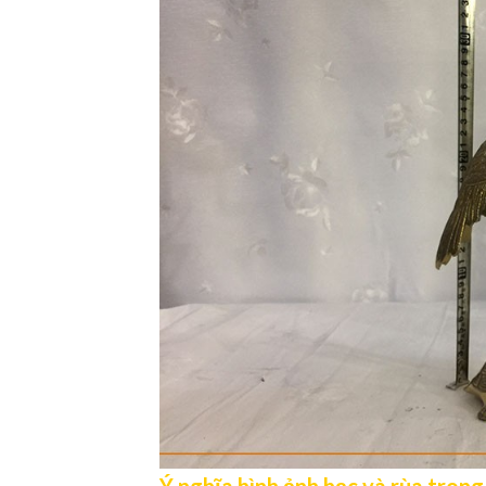
Ý nghĩa hình ảnh hạc và rùa tron