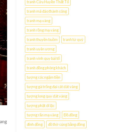
tranh Cửu Huyền Thất Tổ
tranh mã đáo thành công
tranh mạ vàng
tranh rồng mạ vàng
tranh thuyền buồm
tranh tứ quý
tranh uyên ương
tranh vinh quy bái tổ
tranh đồng phòng khách
tượng cóc ngậm tiền
tượng gà trống đại cát dát vàng
tượng long quy dát vàng
tượng phật di lặc
tượng rắn mạ vàng
Đồ đồng
mang
đỉnh đồng
đồ thờ cúng bằng đồng