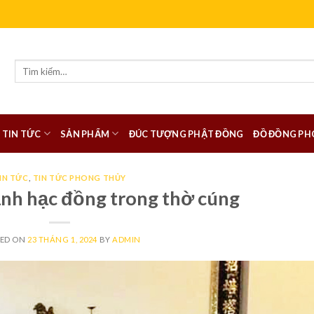
Tìm
kiếm:
TIN TỨC
SẢN PHẨM
ĐÚC TƯỢNG PHẬT ĐỒNG
ĐỒ ĐỒNG PH
IN TỨC
,
TIN TỨC PHONG THỦY
ảnh hạc đồng trong thờ cúng
TED ON
23 THÁNG 1, 2024
BY
ADMIN