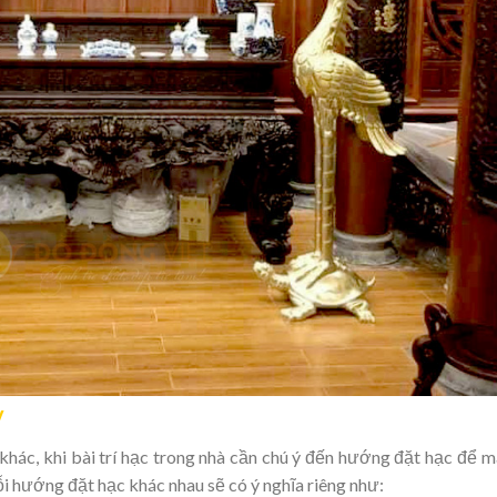
ủy
hác, khi bài trí hạc trong nhà cần chú ý đến hướng đặt hạc để 
ỗi hướng đặt hạc khác nhau sẽ có ý nghĩa riêng như: