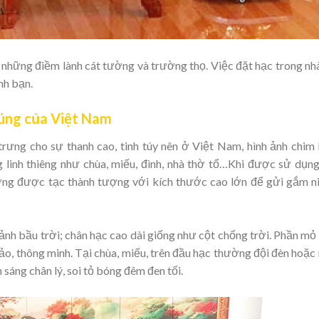
 những điềm lành cát tường và trường thọ. Việc đặt hạc trong nh
ình bạn.
cúng của Việt Nam
trưng cho sự thanh cao, tinh túy nên ở Việt Nam, hình ảnh chim
 linh thiêng như chùa, miếu, đình, nhà thờ tổ…Khi được sử dụn
thường được tạc thành tượng với kích thước cao lớn để gửi gắm 
nh bầu trời; chân hạc cao dài giống như cột chống trời. Phần mỏ 
ảo, thông minh. Tại chùa, miếu, trên đầu hạc thường đội đèn hoặc
 sáng chân lý, soi tỏ bóng đêm đen tối.