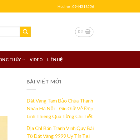
Hotline : 0944518556
0
₫
ONG THỦY
VIDEO
LIÊN HỆ
BÀI VIẾT MỚI
Dát Vàng Tam Bảo Chùa Thanh
Nhàn Hà Nội – Gìn Giữ Vẻ Đẹp
Linh Thiêng Qua Từng Chi Tiết
Địa Chỉ Bán Tranh Vinh Quy Bái
Tổ Dát Vàng 9999 Uy Tín Tại