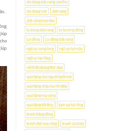
do dong dat vang can tho
ân.
do dong viet
dát vàng
dát vàng tam đảo
hông
lu dong dat vang
lư hương đồng
giúp
Lư đồng
Lư đồng dát vàng
 cho
giúp
ngũ sự song long
ngũ sự tai mây
ngũ sự tai rồng
nội thất phòng thờ đẹp
quà tặng cho người tuổi mùi
quà tặng chậu lan hồ điệp
quà tặng mạ vàng
quà tặng tết ất tỵ
tam sự tai rồng
tranh bằng đồng
tranh chữ mạ vàng
tranh cá chép