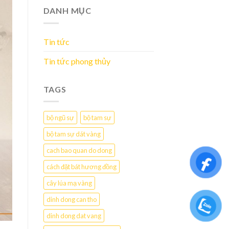
DANH MỤC
Tin tức
Tin tức phong thủy
TAGS
bộ ngũ sự
bộ tam sự
bộ tam sự dát vàng
cach bao quan do dong
cách đặt bát hương đồng
cây lúa mạ vàng
dinh dong can tho
dinh dong dat vang