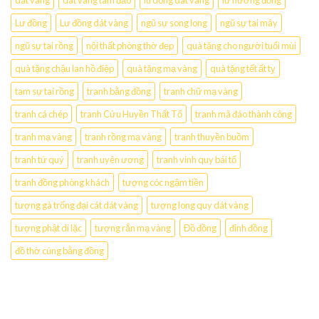
dát vàng
dát vàng tam đảo
lu dong dat vang
lư hương đồng
Lư đồng
Lư đồng dát vàng
ngũ sự song long
ngũ sự tai mây
ngũ sự tai rồng
nội thất phòng thờ đẹp
quà tặng cho người tuổi mùi
quà tặng chậu lan hồ điệp
quà tặng mạ vàng
quà tặng tết ất tỵ
tam sự tai rồng
tranh bằng đồng
tranh chữ mạ vàng
tranh cá chép
tranh Cửu Huyền Thất Tổ
tranh mã đáo thành công
tranh mạ vàng
tranh rồng mạ vàng
tranh thuyền buồm
tranh tứ quý
tranh uyên ương
tranh vinh quy bái tổ
tranh đồng phòng khách
tượng cóc ngậm tiền
tượng gà trống đại cát dát vàng
tượng long quy dát vàng
tượng phật di lặc
tượng rắn mạ vàng
Đồ đồng
đỉnh đồng
đồ thờ cúng bằng đồng