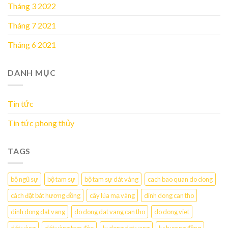
Tháng 3 2022
Tháng 7 2021
Tháng 6 2021
DANH MỤC
Tin tức
Tin tức phong thủy
TAGS
bộ ngũ sự
bộ tam sự
bộ tam sự dát vàng
cach bao quan do dong
cách đặt bát hương đồng
cây lúa mạ vàng
dinh dong can tho
dinh dong dat vang
do dong dat vang can tho
do dong viet