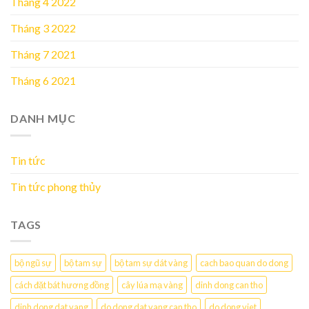
Tháng 4 2022
Tháng 3 2022
Tháng 7 2021
Tháng 6 2021
DANH MỤC
Tin tức
Tin tức phong thủy
TAGS
bộ ngũ sự
bộ tam sự
bộ tam sự dát vàng
cach bao quan do dong
cách đặt bát hương đồng
cây lúa mạ vàng
dinh dong can tho
dinh dong dat vang
do dong dat vang can tho
do dong viet