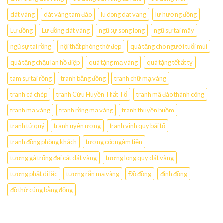
dát vàng
dát vàng tam đảo
lu dong dat vang
lư hương đồng
Lư đồng
Lư đồng dát vàng
ngũ sự song long
ngũ sự tai mây
ngũ sự tai rồng
nội thất phòng thờ đẹp
quà tặng cho người tuổi mùi
quà tặng chậu lan hồ điệp
quà tặng mạ vàng
quà tặng tết ất tỵ
tam sự tai rồng
tranh bằng đồng
tranh chữ mạ vàng
tranh cá chép
tranh Cửu Huyền Thất Tổ
tranh mã đáo thành công
tranh mạ vàng
tranh rồng mạ vàng
tranh thuyền buồm
tranh tứ quý
tranh uyên ương
tranh vinh quy bái tổ
tranh đồng phòng khách
tượng cóc ngậm tiền
tượng gà trống đại cát dát vàng
tượng long quy dát vàng
tượng phật di lặc
tượng rắn mạ vàng
Đồ đồng
đỉnh đồng
đồ thờ cúng bằng đồng