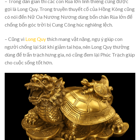
– Trong dân gian thì các con Rùa lớn linh thiêng cũng được
gọi là Long Quy. Trong truyền thuyết cổ của Hồng Kông cũng
có nói đến Nữ Oa Nương Nương dùng bốn chân Rùa lớn để
chống bốn góc trời bị Cung Công húc nghiêng lệch.
– Cũng vì
Long Quy
thích mang vật nặng, ngụ ý giúp con
người chống lại Sát khí giảm tai họa, nên Long Quy thường
dùng để trấn trạch hưng gia, nó cũng đem lại Phúc Trạch giúp
cho cuộc sống tốt hơn.