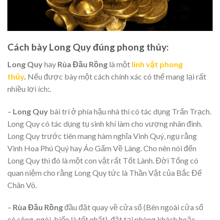
Cách bày Long Quy đúng phong thủy:
Long Quy
hay
Rùa Đầu Rồng
là một
linh vật phong
thủy
.
Nếu được bày một cách chính xác có thể mang lại rất
nhiều lợi ích
:
.
–
Long Quy
bài trí ở phía hậu nhà thì có tác dụng Trấn Trạch.
Long Quy có tác dụng tụ sinh khí làm cho vượng nhân đinh.
Long Quy trước tiên mang hàm nghĩa Vinh Quý, ngụ rằng
Vinh Hoa Phú Quý hay Áo Gấm Về Làng. Cho nên nói đến
Long Quy thì đó là một con vật rất Tốt Lành. Đời Tống có
quan niệm cho rằng Long Quy tức là Thần Vật của Bắc Đế
Chân Võ.
–
Rùa Đầu Rồng
đầu đặt quay về cửa sổ (Bên ngoài cửa sổ
có sông, ngòi, biển là tốt nhất), đặt tại phòng khách hoặc