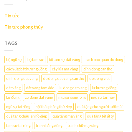
Tin tức
Tin tức phong thủy
TAGS
bộ ngũ sự
bộ tam sự
bộ tam sự dát vàng
cach bao quan do dong
cách đặt bát hương đồng
cây lúa mạ vàng
dinh dong can tho
dinh dong dat vang
do dong dat vang can tho
do dong viet
dát vàng
dát vàng tam đảo
lu dong dat vang
lư hương đồng
Lư đồng
Lư đồng dát vàng
ngũ sự song long
ngũ sự tai mây
ngũ sự tai rồng
nội thất phòng thờ đẹp
quà tặng cho người tuổi mùi
quà tặng chậu lan hồ điệp
quà tặng mạ vàng
quà tặng tết ất tỵ
tam sự tai rồng
tranh bằng đồng
tranh chữ mạ vàng