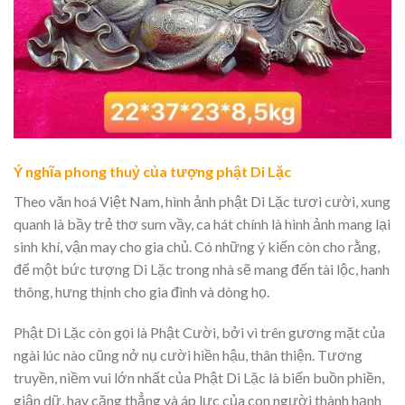
Ý nghĩa phong thuỷ của tượng phật Di Lặc
Theo văn hoá Việt Nam, hình ảnh phật Di Lặc tươi cười, xung
quanh là bầy trẻ thơ sum vầy, ca hát chính là hình ảnh mang lại
sinh khí, vận may cho gia chủ. Có những ý kiến còn cho rằng,
để một bức tượng Di Lặc trong nhà sẽ mang đến tài lộc, hanh
thông, hưng thịnh cho gia đình và dòng họ.
Phật Di Lặc còn gọi là Phật Cười, bởi vì trên gương mặt của
ngài lúc nào cũng nở nụ cười hiền hậu, thân thiện. Tương
truyền, niềm vui lớn nhất của Phật Di Lặc là biến buồn phiền,
giận dữ, hay căng thẳng và áp lực của con người thành hạnh