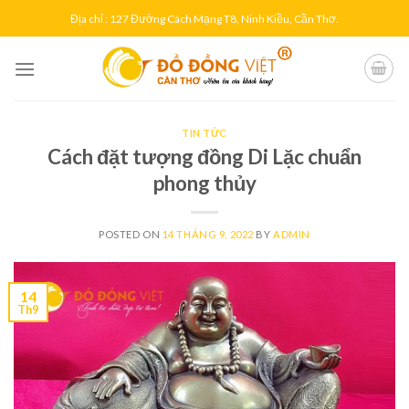
Skip
Địa chỉ : 127 Đường Cách Mạng T8, Ninh Kiều, Cần Thơ.
to
content
TIN TỨC
Cách đặt tượng đồng Di Lặc chuẩn
phong thủy
POSTED ON
14 THÁNG 9, 2022
BY
ADMIN
14
Th9