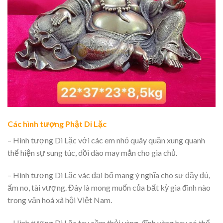
Các hình tượng Phật Di Lặc
– Hình tượng Di Lặc với các em nhỏ quây quần xung quanh
thể hiện sự sung túc, dồi dào may mắn cho gia chủ.
– Hình tượng Di Lặc vác đại bố mang ý nghĩa cho sự đầy đủ,
ấm no, tài vượng. Đây là mong muốn của bất kỳ gia đình nào
trong văn hoá xã hội Việt Nam.
– Hình tượng Di Lặc tay cầm thỏi vàng, đĩnh vàng hay có thể