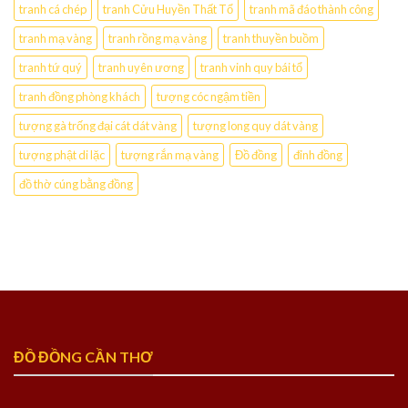
tranh cá chép
tranh Cửu Huyền Thất Tổ
tranh mã đáo thành công
tranh mạ vàng
tranh rồng mạ vàng
tranh thuyền buồm
tranh tứ quý
tranh uyên ương
tranh vinh quy bái tổ
tranh đồng phòng khách
tượng cóc ngậm tiền
tượng gà trống đại cát dát vàng
tượng long quy dát vàng
tượng phật di lặc
tượng rắn mạ vàng
Đồ đồng
đỉnh đồng
đồ thờ cúng bằng đồng
ĐỒ ĐỒNG CẦN THƠ