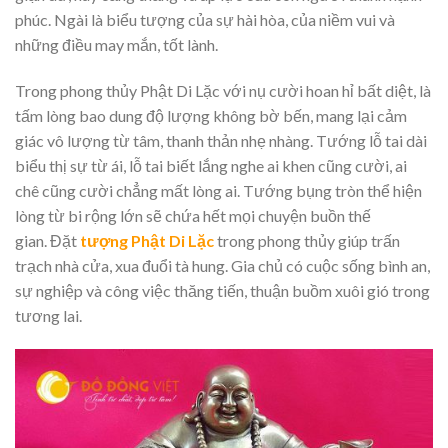
phúc. Ngài là biểu tượng của sự hài hòa, của niềm vui và
những điều may mắn, tốt lành.
Trong phong thủy Phật Di Lặc với nụ cười hoan hỉ bất diệt, là
tấm lòng bao dung độ lượng không bờ bến, mang lại cảm
giác vô lượng từ tâm, thanh thản nhẹ nhàng. Tướng lỗ tai dài
biểu thị sự từ ái, lỗ tai biết lắng nghe ai khen cũng cười, ai
chê cũng cười chẳng mất lòng ai. Tướng bụng tròn thể hiện
lòng từ bi rộng lớn sẽ chứa hết mọi chuyện buồn thế
gian. Đặt
tượng Phật Di Lặc
trong phong thủy giúp trấn
trạch nhà cửa, xua đuổi tà hung. Gia chủ có cuộc sống bình an,
sự nghiệp và công việc thăng tiến, thuận buồm xuôi gió trong
tương lai.