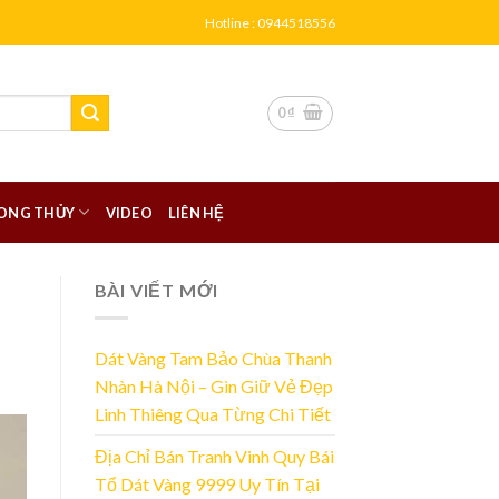
Hotline : 0944518556
0
₫
ONG THỦY
VIDEO
LIÊN HỆ
BÀI VIẾT MỚI
Dát Vàng Tam Bảo Chùa Thanh
Nhàn Hà Nội – Gìn Giữ Vẻ Đẹp
Linh Thiêng Qua Từng Chi Tiết
Địa Chỉ Bán Tranh Vinh Quy Bái
Tổ Dát Vàng 9999 Uy Tín Tại