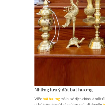
Những lưu ý đặt bát hương
Việc
bát hương
mà bị xê dịch chính là một đ
vị bề trên thì mới có thể lau chùi, di chuyển
b