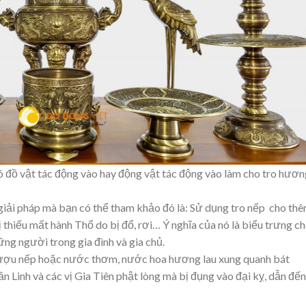
 có đồ vật tác động vào hay động vật tác động vào làm cho tro hươ
giải pháp mà bạn có thể tham khảo đó là: Sử dụng tro nếp cho th
 thiếu mất hành Thổ do bị đổ, rơi… Ý nghĩa của nó là biểu trưng c
ững người trong gia đình và gia chủ.
g rượu nếp hoặc nước thơm, nước hoa hương lau xung quanh bát
ần Linh và các vị Gia Tiên phật lòng mà bị đụng vào đại kỵ, dẫn đến