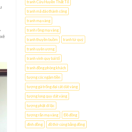
tranh Cửu Huyền Thất Tổ
u
tranh mã đáo thành công
tranh mạ vàng
,
tranh rồng mạ vàng
 xê
tranh thuyền buồm
tranh tứ quý
tranh uyên ương
tranh vinh quy bái tổ
tranh đồng phòng khách
tượng cóc ngậm tiền
tượng gà trống đại cát dát vàng
tượng long quy dát vàng
tượng phật di lặc
tượng rắn mạ vàng
Đồ đồng
đỉnh đồng
đồ thờ cúng bằng đồng