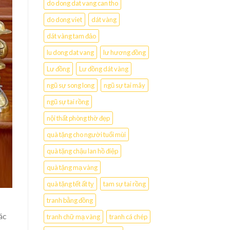
do dong dat vang can tho
do dong viet
dát vàng
dát vàng tam đảo
lu dong dat vang
lư hương đồng
Lư đồng
Lư đồng dát vàng
ngũ sự song long
ngũ sự tai mây
ngũ sự tai rồng
nội thất phòng thờ đẹp
quà tặng cho người tuổi mùi
quà tặng chậu lan hồ điệp
quà tặng mạ vàng
quà tặng tết ất tỵ
tam sự tai rồng
tranh bằng đồng
ác
tranh chữ mạ vàng
tranh cá chép