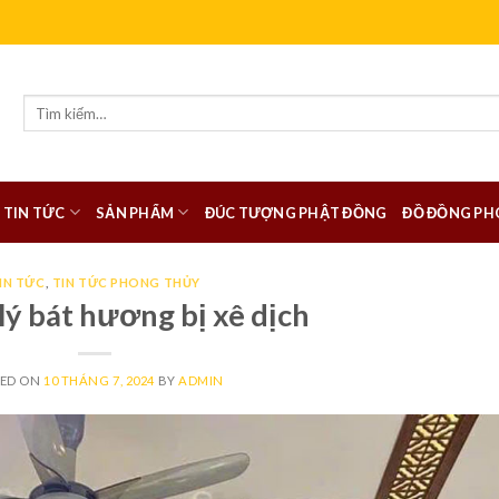
Tìm
kiếm:
TIN TỨC
SẢN PHẨM
ĐÚC TƯỢNG PHẬT ĐỒNG
ĐỒ ĐỒNG PH
IN TỨC
,
TIN TỨC PHONG THỦY
lý bát hương bị xê dịch
TED ON
10 THÁNG 7, 2024
BY
ADMIN