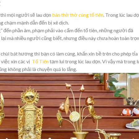
g
thì mọi người sẽ lau dọn
bàn thờ thờ cúng tổ tiên
. Trong lúc lau dọ
ng chạm mạnh dẫn đến bị xê dịch.
ng” đến phần âm, phạm phải vào cấm đến tổ tiên, những người đã
 lại mà nhiều người cũng biết, nhưng điều này chưa hoàn toàn trọ
u chùi bát hương thì bạn có làm cúng, khấn xin bề trên cho phép tỉa
 việc xin các vị
Tổ Tiên
tạm lui trong lúc lau dọn. Vì vậy mà trong l
ng không phải là chuyện quá lo lắng.