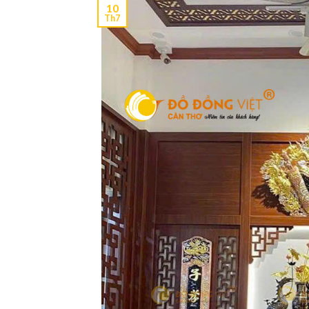
10
Th7