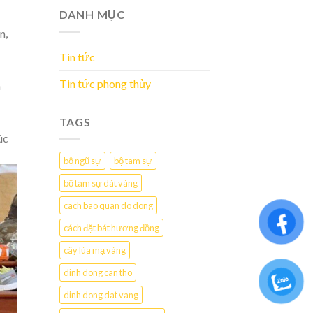
DANH MỤC
n,
Tin tức
Tin tức phong thủy
n
TAGS
úc
bộ ngũ sự
bộ tam sự
bộ tam sự dát vàng
cach bao quan do dong
cách đặt bát hương đồng
cây lúa mạ vàng
dinh dong can tho
dinh dong dat vang