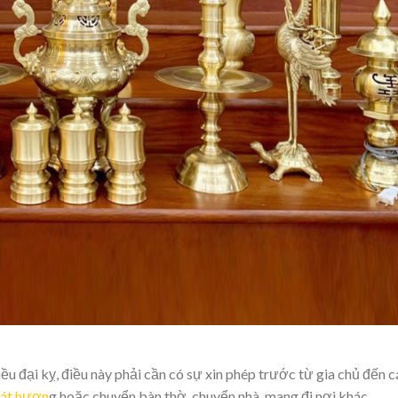
iều đại kỵ, điều này phải cần có sự xin phép trước từ gia chủ đến c
át hươn
g hoặc chuyển bàn thờ, chuyển nhà, mang đi nơi khác