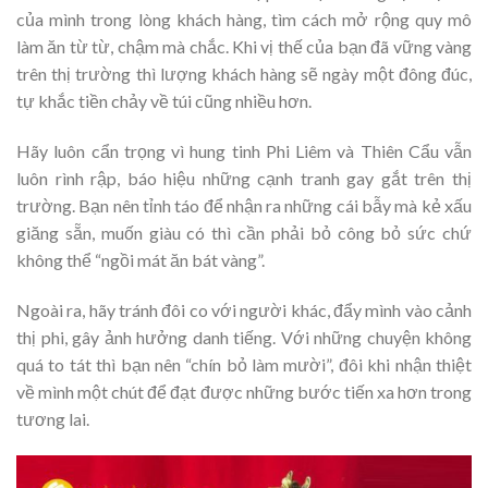
của mình trong lòng khách hàng, tìm cách mở rộng quy mô
làm ăn từ từ, chậm mà chắc. Khi vị thế của bạn đã vững vàng
trên thị trường thì lượng khách hàng sẽ ngày một đông đúc,
tự khắc tiền chảy về túi cũng nhiều hơn.
Hãy luôn cẩn trọng vì hung tinh Phi Liêm và Thiên Cẩu vẫn
luôn rình rập, báo hiệu những cạnh tranh gay gắt trên thị
trường. Bạn nên tỉnh táo để nhận ra những cái bẫy mà kẻ xấu
giăng sẵn, muốn giàu có thì cần phải bỏ công bỏ sức chứ
không thể “ngồi mát ăn bát vàng”.
Ngoài ra, hãy tránh đôi co với người khác, đẩy mình vào cảnh
thị phi, gây ảnh hưởng danh tiếng. Với những chuyện không
quá to tát thì bạn nên “chín bỏ làm mười”, đôi khi nhận thiệt
về mình một chút để đạt được những bước tiến xa hơn trong
tương lai.