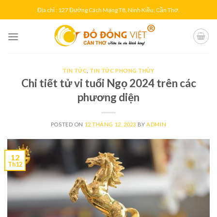
Skip
Địa chỉ : 127 Đường Cách Mạng T8, Ninh Kiều, Cần Thơ.
to
content
TIN TỨC
,
TIN TỨC PHONG THỦY
Chi tiết tử vi tuổi Ngọ 2024 trên các
phương diện
POSTED ON
12 THÁNG 12, 2023
BY
ADMIN
12
Th12