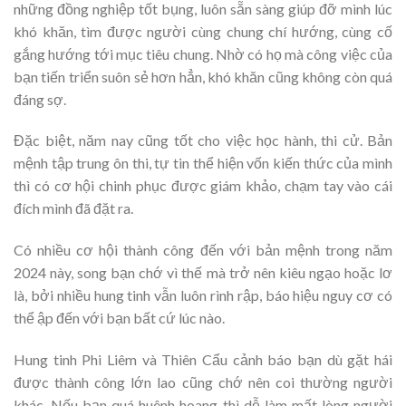
những đồng nghiệp tốt bụng, luôn sẵn sàng giúp đỡ mình lúc
khó khăn, tìm được người cùng chung chí hướng, cùng cố
gắng hướng tới mục tiêu chung. Nhờ có họ mà công việc của
bạn tiến triển suôn sẻ hơn hẳn, khó khăn cũng không còn quá
đáng sợ.
Đặc biệt, năm nay cũng tốt cho việc học hành, thi cử. Bản
mệnh tập trung ôn thi, tự tin thể hiện vốn kiến thức của mình
thì có cơ hội chinh phục được giám khảo, chạm tay vào cái
đích mình đã đặt ra.
Có nhiều cơ hội thành công đến với bản mệnh trong năm
2024 này, song bạn chớ vì thế mà trở nên kiêu ngạo hoặc lơ
là, bởi nhiều hung tinh vẫn luôn rình rập, báo hiệu nguy cơ có
thể ập đến với bạn bất cứ lúc nào.
Hung tinh Phi Liêm và Thiên Cẩu cảnh báo bạn dù gặt hái
được thành công lớn lao cũng chớ nên coi thường người
khác. Nếu bạn quá huênh hoang thì dễ làm mất lòng người