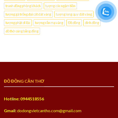
tranh đồng phòng khách
tượng cóc ngậm tiền
tượng gà trống đại cát dát vàng
tượng long quy dát vàng
tượng phật di lặc
tượng rắn mạ vàng
Đồ đồng
đỉnh đồng
đồ thờ cúng bằng đồng
ĐỒ ĐỒNG CẦN THƠ
Hotline: 0944518556
Gmail:
dodongvietcantho.com@gmail.com