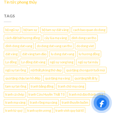
Tin tức phong thủy
TAGS
bộ ngũ sự
bộ tam sự
bộ tam sự dát vàng
cach bao quan do dong
cách đặt bát hương đồng
cây lúa mạ vàng
dinh dong can tho
dinh dong dat vang
do dong dat vang can tho
do dong viet
dát vàng
dát vàng tam đảo
lu dong dat vang
lư hương đồng
Lư đồng
Lư đồng dát vàng
ngũ sự song long
ngũ sự tai mây
ngũ sự tai rồng
nội thất phòng thờ đẹp
quà tặng cho người tuổi mùi
quà tặng chậu lan hồ điệp
quà tặng mạ vàng
quà tặng tết ất tỵ
tam sự tai rồng
tranh bằng đồng
tranh chữ mạ vàng
tranh cá chép
tranh Cửu Huyền Thất Tổ
tranh mã đáo thành công
tranh mạ vàng
tranh rồng mạ vàng
tranh thuyền buồm
tranh tứ quý
tranh uyên ương
tranh vinh quy bái tổ