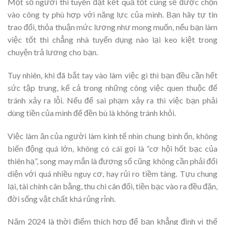
Một số người thi tuyển đạt kết quả tốt cũng sẽ được chọn
vào công ty phù hợp với năng lực của mình. Bạn hãy tự tin
trao đổi, thỏa thuận mức lương như mong muốn, nếu bạn làm
việc tốt thì chẳng nhà tuyển dụng nào lại keo kiệt trong
chuyện trả lương cho bạn.
Tuy nhiên, khi đã bắt tay vào làm việc gì thì bạn đều cần hết
sức tập trung, kể cả trong những công việc quen thuộc để
tránh xảy ra lỗi. Nếu để sai phạm xảy ra thì việc bạn phải
dùng tiền của mình để đền bù là không tránh khỏi.
Việc làm ăn của người làm kinh tế nhìn chung bình ổn, không
biến động quá lớn, không có cái gọi là “cơ hội hốt bạc của
thiên hạ”, song may mắn là đương số cũng không cần phải đối
diện với quá nhiều nguy cơ, hay rủi ro tiềm tàng. Tựu chung
lại, tài chính cân bằng, thu chi cân đối, tiền bạc vào ra đều đặn,
đời sống vật chất khá rủng rỉnh.
Năm 2024 là thời điểm thích hợp để bạn khẳng định vị thế