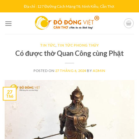
Skip
Địa chỉ : 127 Đường Cách Mạng T8, Ninh Kiều, Cần Thơ.
to
content
TIN TỨC
,
TIN TỨC PHONG THỦY
Có được thờ Quan Công cùng Phật
POSTED ON
27 THÁNG 6, 2024
BY
ADMIN
27
Th6