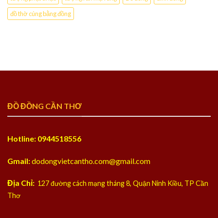
đồ thờ cúng bằng đồng
ĐỒ ĐỒNG CẦN THƠ
Hotline: 0944518556
Gmail:
dodongvietcantho.com@gmail.com
Địa Chỉ:
127 đường cách mạng tháng 8, Quận Ninh Kiều, TP Cần
Thơ