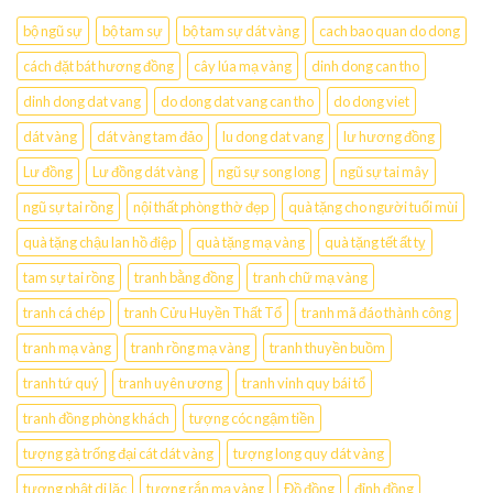
bộ ngũ sự
bộ tam sự
bộ tam sự dát vàng
cach bao quan do dong
cách đặt bát hương đồng
cây lúa mạ vàng
dinh dong can tho
dinh dong dat vang
do dong dat vang can tho
do dong viet
dát vàng
dát vàng tam đảo
lu dong dat vang
lư hương đồng
Lư đồng
Lư đồng dát vàng
ngũ sự song long
ngũ sự tai mây
ngũ sự tai rồng
nội thất phòng thờ đẹp
quà tặng cho người tuổi mùi
quà tặng chậu lan hồ điệp
quà tặng mạ vàng
quà tặng tết ất tỵ
tam sự tai rồng
tranh bằng đồng
tranh chữ mạ vàng
tranh cá chép
tranh Cửu Huyền Thất Tổ
tranh mã đáo thành công
tranh mạ vàng
tranh rồng mạ vàng
tranh thuyền buồm
tranh tứ quý
tranh uyên ương
tranh vinh quy bái tổ
tranh đồng phòng khách
tượng cóc ngậm tiền
tượng gà trống đại cát dát vàng
tượng long quy dát vàng
tượng phật di lặc
tượng rắn mạ vàng
Đồ đồng
đỉnh đồng