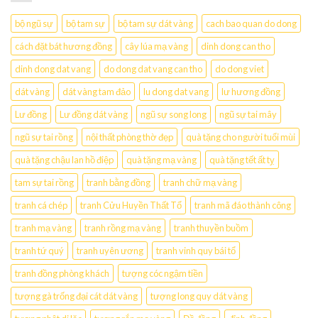
bộ ngũ sự
bộ tam sự
bộ tam sự dát vàng
cach bao quan do dong
cách đặt bát hương đồng
cây lúa mạ vàng
dinh dong can tho
dinh dong dat vang
do dong dat vang can tho
do dong viet
dát vàng
dát vàng tam đảo
lu dong dat vang
lư hương đồng
Lư đồng
Lư đồng dát vàng
ngũ sự song long
ngũ sự tai mây
ngũ sự tai rồng
nội thất phòng thờ đẹp
quà tặng cho người tuổi mùi
quà tặng chậu lan hồ điệp
quà tặng mạ vàng
quà tặng tết ất tỵ
tam sự tai rồng
tranh bằng đồng
tranh chữ mạ vàng
tranh cá chép
tranh Cửu Huyền Thất Tổ
tranh mã đáo thành công
tranh mạ vàng
tranh rồng mạ vàng
tranh thuyền buồm
tranh tứ quý
tranh uyên ương
tranh vinh quy bái tổ
tranh đồng phòng khách
tượng cóc ngậm tiền
tượng gà trống đại cát dát vàng
tượng long quy dát vàng