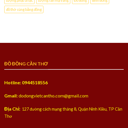
tượng phật di lặc
tượng rắn mạ vàng
Đồ đồng
đỉnh đồng
đồ thờ cúng bằng đồng
ĐỒ ĐỒNG CẦN THƠ
Hotline: 0944518556
Gmail:
dodongvietcantho.com@gmail.com
Địa Chỉ:
127 đường cách mạng tháng 8, Quận Ninh Kiều, TP Cần
Thơ