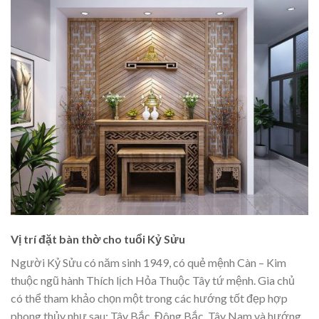
Vị trí đặt bàn thờ cho tuổi Kỷ Sửu
Người Kỷ Sửu có năm sinh 1949, có quẻ mệnh Càn – Kim
thuộc ngũ hành Thích lịch Hỏa Thuộc Tây tứ mệnh. Gia chủ
có thể tham khảo chọn một trong các hướng tốt đẹp hợp
phong thủy như sau: Tây Bắc, Đông Bắc, Tây Nam và hướng