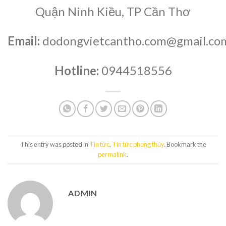
Quận Ninh Kiều, TP Cần Thơ
Email:
dodongvietcantho.com@gmail.co
Hotline:
0944518556
This entry was posted in
Tin tức
,
Tin tức phong thủy
. Bookmark the
permalink
.
ADMIN