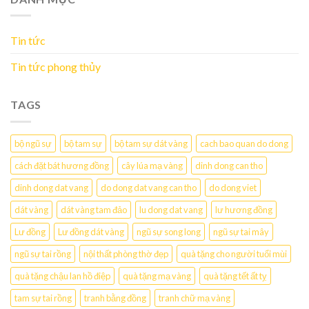
Tin tức
Tin tức phong thủy
TAGS
bộ ngũ sự
bộ tam sự
bộ tam sự dát vàng
cach bao quan do dong
cách đặt bát hương đồng
cây lúa mạ vàng
dinh dong can tho
dinh dong dat vang
do dong dat vang can tho
do dong viet
dát vàng
dát vàng tam đảo
lu dong dat vang
lư hương đồng
Lư đồng
Lư đồng dát vàng
ngũ sự song long
ngũ sự tai mây
ngũ sự tai rồng
nội thất phòng thờ đẹp
quà tặng cho người tuổi mùi
quà tặng chậu lan hồ điệp
quà tặng mạ vàng
quà tặng tết ất tỵ
tam sự tai rồng
tranh bằng đồng
tranh chữ mạ vàng