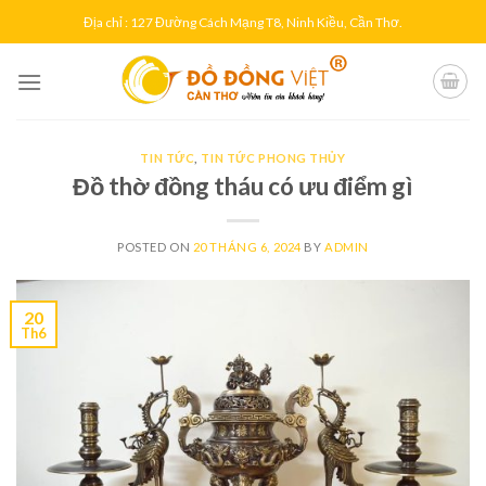
Skip
Địa chỉ : 127 Đường Cách Mạng T8, Ninh Kiều, Cần Thơ.
to
content
TIN TỨC
,
TIN TỨC PHONG THỦY
Đồ thờ đồng tháu có ưu điểm gì
POSTED ON
20 THÁNG 6, 2024
BY
ADMIN
20
Th6