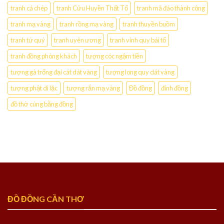
tranh cá chép
tranh Cửu Huyền Thất Tổ
tranh mã đáo thành công
tranh mạ vàng
tranh rồng mạ vàng
tranh thuyền buồm
tranh tứ quý
tranh uyên ương
tranh vinh quy bái tổ
tranh đồng phòng khách
tượng cóc ngậm tiền
tượng gà trống đại cát dát vàng
tượng long quy dát vàng
tượng phật di lặc
tượng rắn mạ vàng
Đồ đồng
đỉnh đồng
đồ thờ cúng bằng đồng
ĐỒ ĐỒNG CẦN THƠ