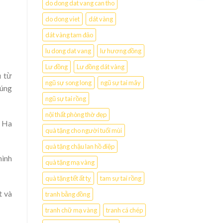
do dong dat vang can tho
do dong viet
dát vàng
dát vàng tam đảo
lu dong dat vang
lư hương đồng
Lư đồng
Lư đồng dát vàng
u từ
ngũ sự song long
ngũ sự tai mây
húng
ngũ sự tai rồng
nội thất phòng thờ đẹp
a Ha
quà tặng cho người tuổi mùi
quà tặng chậu lan hồ điệp
hình
quà tặng mạ vàng
quà tặng tết ất tỵ
tam sự tai rồng
t và
tranh bằng đồng
tranh chữ mạ vàng
tranh cá chép