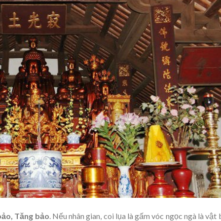
bảo, Tăng bảo
. Nếu nhân gian, coi lụa là gấm vóc ngọc ngà là vật 