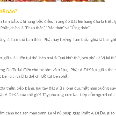
thế nào?
n tam bảo, Đại hùng bảo điện. Trong đó đặt lên hàng đầu là triết l
hật, chính là “Pháp thân”, “Báo thân” và “Ứng thân”.
ùng là Tam thế tam thiên Phật hay tượng Tam thế, nghĩa là ba nghì
 giữa là Hiện tại thế, bên trái là Quá khứ thế, bên phải là Vị lai thế
g Di đà đại điện cho từ tâm và trí tuệ. Phật A Di Đà ở giữa thể 
bên trái và Đại thế chí Bồ tát bên phải.
ọa thiền, xếp bằng, hai tay đặt giữa lòng đùi, mắt nhìn xuống suy
t A Di Đà của thế giới Tây phương cực lạc, tiếp dẫn người có 
m cành hoa sen màu xanh. Là vị hộ pháp giúp Phật A Di Đà, giáo