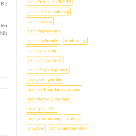
tranh Cửu Huyền Thất Tổ
à Đế
tranh mã đáo thành công
tranh mạ vàng
 lên
tranh rồng mạ vàng
Phật
tranh thuyền buồm
tranh tứ quý
tranh uyên ương
tranh vinh quy bái tổ
tranh đồng phòng khách
tượng cóc ngậm tiền
tượng gà trống đại cát dát vàng
tượng long quy dát vàng
tượng phật di lặc
tượng rắn mạ vàng
Đồ đồng
đỉnh đồng
đồ thờ cúng bằng đồng