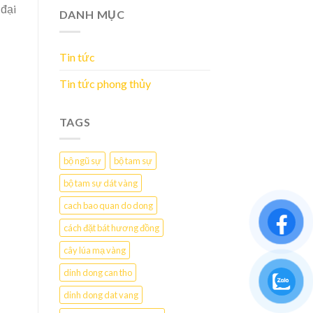
 đại
DANH MỤC
Tin tức
Tin tức phong thủy
TAGS
bộ ngũ sự
bộ tam sự
bộ tam sự dát vàng
cach bao quan do dong
cách đặt bát hương đồng
cây lúa mạ vàng
dinh dong can tho
dinh dong dat vang