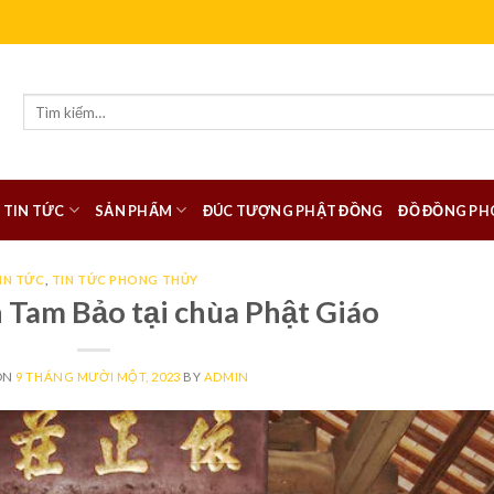
Tìm
kiếm:
TIN TỨC
SẢN PHẨM
ĐÚC TƯỢNG PHẬT ĐỒNG
ĐỒ ĐỒNG PH
IN TỨC
,
TIN TỨC PHONG THỦY
n Tam Bảo tại chùa Phật Giáo
ON
9 THÁNG MƯỜI MỘT, 2023
BY
ADMIN