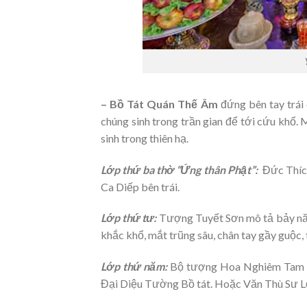
– Bồ Tát Quán Thế Âm
đứng bên tay trái 
chúng sinh trong trần gian để tới cứu khổ. M
sinh trong thiên hạ.
Lớp thứ ba thờ “Ứng thân Phật”:
Đức Thích 
Ca Diếp bên trái.
Lớp thứ tư:
Tượng Tuyết Sơn mô tả bảy năm
khắc khổ, mắt trũng sâu, chân tay gầy guộc, t
Lớp thứ năm:
Bộ tượng Hoa Nghiêm Tam Thá
Đại Diệu Tường Bồ tát. Hoặc Văn Thù Sư Lợ