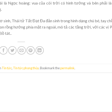
i là Ngọc hoàng: vua của cõi trời có hình tướng và bên phải l
g.
sinh, Thái tử Tất Đạt Đa đản sinh trong hình dạng chú bé, tay chỉ
con rồng hướng phía mặt ra ngoài, mô tả các tầng trời, với các vị 
ồ tát..
in
Tin tức
,
Tin tức phong thủy
. Bookmark the
permalink
.