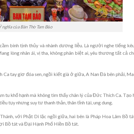
Ý nghĩa của Bàn Thờ Tam Bảo
cầm bình tịnh thủy và nhành dương liễu. Là người nghe tiếng kê
ang lòng nhân ái, vị tha, không phân biệt ai, yêu thương tất cả c
Ca tay giơ đóa sen, ngồi kiết già ở giữa, A Nan Đà bên phải, M
 tu khổ hạnh mà không tìm thấy chân lý của Đức Thích Ca. Tạo 
iều tụy nhưng suy tư thanh thản, thân tĩnh tại, ung dung.
nh, với Phật Di lặc ngồi giữa, hai bên là Pháp Hoa Lâm Bồ tá
i Bồ tát và Đại Hạnh Phổ Hiền Bồ tát.