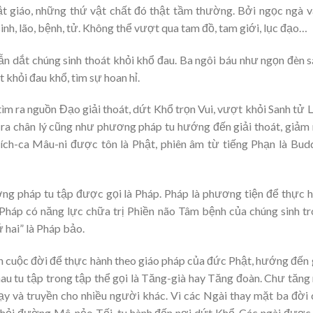
 giáo, những thứ vật chất đó thật tầm thường. Bởi ngọc ngà 
inh, lão, bệnh, tử. Không thể vượt qua tam đồ, tam giới, lục đạo…
ẫn dắt chúng sinh thoát khỏi khổ đau. Ba ngôi báu như ngọn đèn 
t khỏi đau khổ, tìm sự hoan hỉ.
 tìm ra nguồn Đạo giải thoát, dứt Khổ trọn Vui, vượt khỏi Sanh tử 
ìm ra chân lý cũng như phương pháp tu hướng đến giải thoát, giảm
ích-ca Mâu-ni được tôn là Phật, phiên âm từ tiếng Phạn là Bud
ng pháp tu tập được gọi là Pháp. Pháp là phương tiện để thực 
 Pháp có năng lực chữa trị Phiền não Tâm bệnh của chúng sinh t
 hai” là Pháp bảo.
ọn cuộc đời để thực hành theo giáo pháp của đức Phật, hướng đến 
nhau tu tập trong tập thể gọi là Tăng-già hay Tăng đoàn. Chư tăng
ạy và truyền cho nhiều người khác. Vì các Ngài thay mặt ba đời
khỏi đường Mê, nẻo Tối, tu hành đến nơi dứt Khổ. Các ngài được