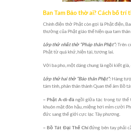
Ban Tam Bảo thờ ai? Cách bố trí 
Chính điện thờ Phật còn gọi là Phật điện, Ba
thường của Phật giáo thể hiện qua tam thân P
Lớp thứ nhất thờ “Pháp thân Phật”:
Trên c
Phật từ quá khứ, hiện tại, tương lai.
Với ba pho, một dáng chung là ngồi kiết già, ở
Lớp thứ hai thờ “Báo thân Phật”:
Hàng tượn
tám tính, phân thân thành Quan thế âm Bồ tát 
– Phật A-di-đà
ngồi giữa tạc trong tư thế t
khuôn mặt đôn hậu, miệng hơi mỉm cười Phậ
đức sang thế giới cực lạc Tây phương.
– Bồ Tát Ðại Thế Chí
đứng bên tay phải cầ