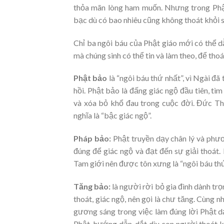
thỏa mãn lòng ham muốn. Nhưng trong Phật
bạc dù có bao nhiêu cũng không thoát khỏi s
Chỉ ba ngôi báu của Phật giáo mới có thể d
mà chúng sinh có thể tin và làm theo, để thoá
Phật bảo
là “ngôi báu thứ nhất”, vì Ngài đã
hồi. Phật bảo là đấng giác ngộ đầu tiên, t
và xóa bỏ khổ đau trong cuộc đời. Đức Th
nghĩa là “bậc giác ngộ”.
Pháp bảo:
Phật truyền dạy chân lý và phươ
đúng để giác ngộ và đạt đến sự giải thoát.
Tam giới nên được tôn xưng là “ngôi báu thứ
Tăng bảo:
là người rời bỏ gia đình dành tr
thoát, giác ngộ, nên gọi là chư tăng. Cùng 
gương sáng trong việc làm đúng lời Phật d
Phật, hướng dẫn, dắt dìu con người thoát 