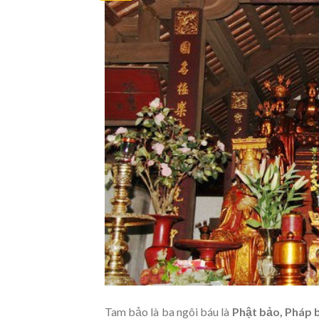
Tam bảo là ba ngôi báu là
Phật bảo, Pháp 