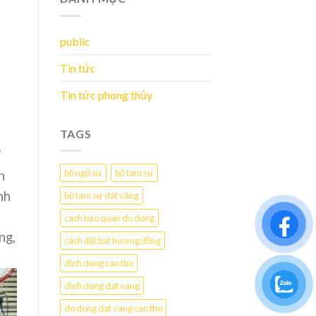
public
Tin tức
Tin tức phong thủy
TAGS
bộ ngũ sự
bộ tam sự
h
nh
bộ tam sự dát vàng
cach bao quan do dong
ng,
cách đặt bát hương đồng
dinh dong can tho
dinh dong dat vang
do dong dat vang can tho