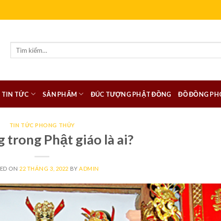
Tìm
kiếm:
TIN TỨC
SẢN PHẨM
ĐÚC TƯỢNG PHẬT ĐỒNG
ĐỒ ĐỒNG PH
TIN TỨC PHONG THỦY
trong Phật giáo là ai?
TED ON
22 THÁNG 3, 2022
BY
ADMIN