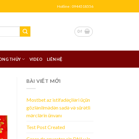
Hotline : 0944518556
0
₫
ONG THỦY
VIDEO
LIÊN HỆ
BÀI VIẾT MỚI
Mostbet az istifadəçiləri üçün
gözlənilmədən sadə və sürətli
mərclərin ünvanı
Test Post Created
Casas de apuestas sin DNI y la