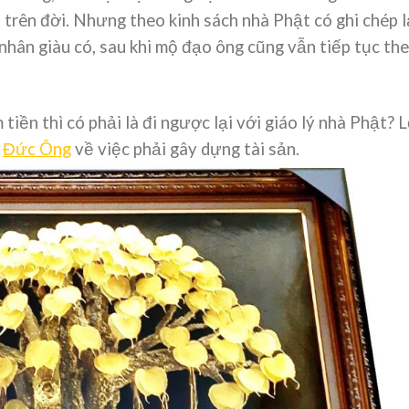
i trên đời. Nhưng theo kinh sách nhà Phật có ghi chép l
hân giàu có, sau khi mộ đạo ông cũng vẫn tiếp tục th
iền thì có phải là đi ngược lại với giáo lý nhà Phật? L
y
Đức Ông
về việc phải gây dựng tài sản.