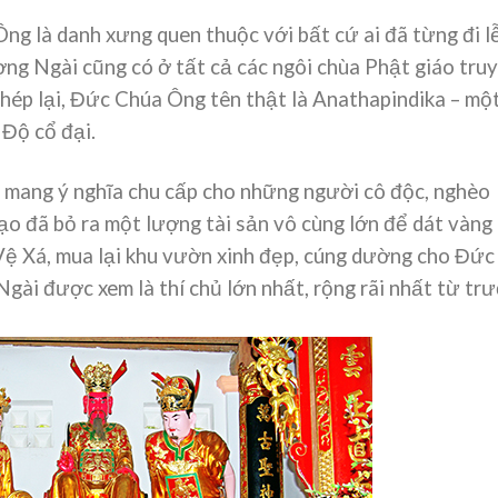
ng là danh xưng quen thuộc với bất cứ ai đã từng đi l
ợng Ngài cũng có ở tất cả các ngôi chùa Phật giáo tru
chép lại, Đức Chúa Ông tên thật là Anathapindika – mộ
 Độ cổ đại.
n mang ý nghĩa chu cấp cho những người cô độc, nghèo
đạo đã bỏ ra một lượng tài sản vô cùng lớn để dát vàng 
ệ Xá, mua lại khu vườn xinh đẹp, cúng dường cho Đức
gài được xem là thí chủ lớn nhất, rộng rãi nhất từ tr