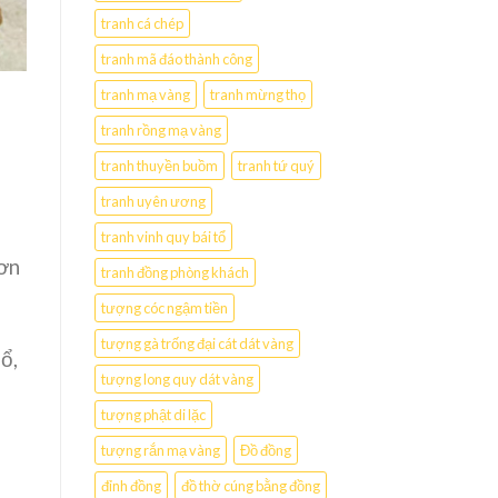
tranh cá chép
tranh mã đáo thành công
tranh mạ vàng
tranh mừng thọ
tranh rồng mạ vàng
tranh thuyền buồm
tranh tứ quý
tranh uyên ương
tranh vinh quy bái tổ
hơn
tranh đồng phòng khách
tượng cóc ngậm tiền
tượng gà trống đại cát dát vàng
ổ,
tượng long quy dát vàng
tượng phật di lặc
tượng rắn mạ vàng
Đồ đồng
đỉnh đồng
đồ thờ cúng bằng đồng