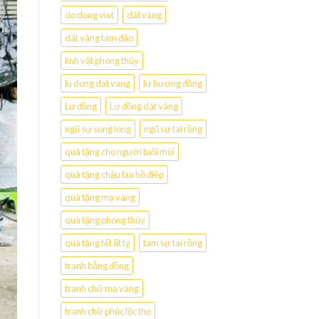
do dong viet
dát vàng
dát vàng tam đảo
linh vật phong thủy
lu dong dat vang
lư hương đồng
Lư đồng
Lư đồng dát vàng
ngũ sự song long
ngũ sự tai rồng
quà tặng cho người tuổi mùi
quà tặng chậu lan hồ điệp
quà tặng mạ vàng
quà tặng phong thủy
quà tặng tết ất tỵ
tam sự tai rồng
tranh bằng đồng
tranh chữ mạ vàng
tranh chữ phúc lộc thọ