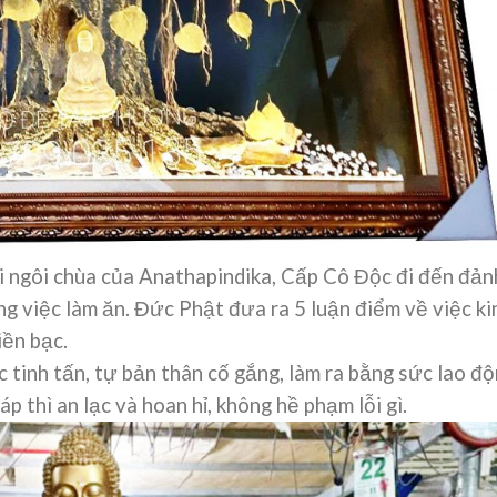
i ngôi chùa của Anathapindika, Cấp Cô Độc đi đến đản
ng việc làm ăn. Đức Phật đưa ra 5 luận điểm về việc ki
iền bạc.
 tinh tấn, tự bản thân cố gắng, làm ra bằng sức lao độ
áp thì an lạc và hoan hỉ, không hề phạm lỗi gì.