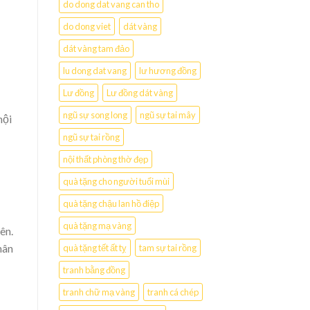
do dong dat vang can tho
do dong viet
dát vàng
dát vàng tam đảo
lu dong dat vang
lư hương đồng
Lư đồng
Lư đồng dát vàng
ngũ sự song long
ngũ sự tai mây
nội
ngũ sự tai rồng
nội thất phòng thờ đẹp
quà tặng cho người tuổi mùi
quà tặng chậu lan hồ điệp
quà tặng mạ vàng
ên.
hân
quà tặng tết ất tỵ
tam sự tai rồng
tranh bằng đồng
tranh chữ mạ vàng
tranh cá chép