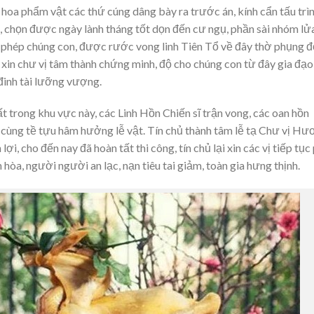
oa phẩm vật các thứ cúng dâng bày ra trước án, kính cẩn tấu trìn
, chọn được ngày lành tháng tốt dọn đến cư ngụ, phần sài nhóm lử
cho phép chúng con, được rước vong linh Tiên Tổ về đây thờ phụng 
 xin chư vị tâm thành chứng minh, độ cho chúng con từ đây gia đạo
 đinh tài lưỡng vượng.
t trong khu vực này, các Linh Hồn Chiến sĩ trận vong, các oan hồn
cùng tề tựu hâm hưởng lễ vật. Tín chủ thành tâm lễ tạ Chư vị Hư
lợi, cho đến nay đã hoàn tất thi công, tín chủ lại xin các vị tiếp tục
n hòa, người người an lạc, nạn tiêu tai giảm, toàn gia hưng thịnh.