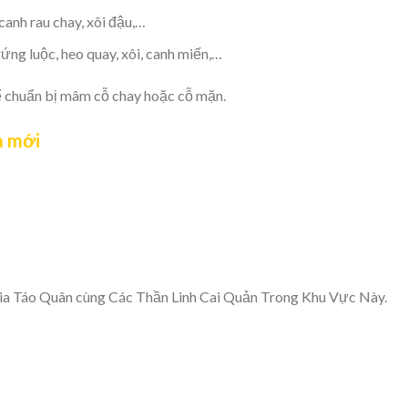
anh rau chay, xôi đậu,…
ng luộc, heo quay, xôi, canh miến,…
ể chuẩn bị mâm cỗ chay hoặc cỗ mặn.
à mới
ia Táo Quân cùng Các Thần Linh Cai Quản Trong Khu Vực Này.