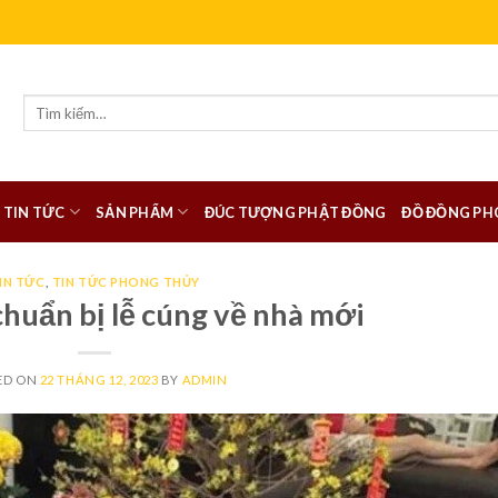
Tìm
kiếm:
TIN TỨC
SẢN PHẨM
ĐÚC TƯỢNG PHẬT ĐỒNG
ĐỒ ĐỒNG PH
IN TỨC
,
TIN TỨC PHONG THỦY
huẩn bị lễ cúng về nhà mới
ED ON
22 THÁNG 12, 2023
BY
ADMIN