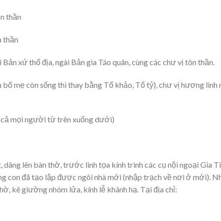
ôn thần
n thần
 Bản xứ thổ địa, ngài Bản gia Táo quân, cùng các chư vị tôn thần.
u bố mẹ còn sống thì thay bằng Tổ khảo, Tổ tỷ), chư vị hương linh 
 cả mọi người từ trên xuống dưới)
, dâng lên bàn thờ, trước linh tọa kính trình các cụ nội ngoại Gia Ti
g con đã tạo lập được ngôi nhà mới (nhập trạch về nơi ở mới). N
hờ, kê giường nhóm lửa, kính lễ khánh hạ. Tại địa chỉ: