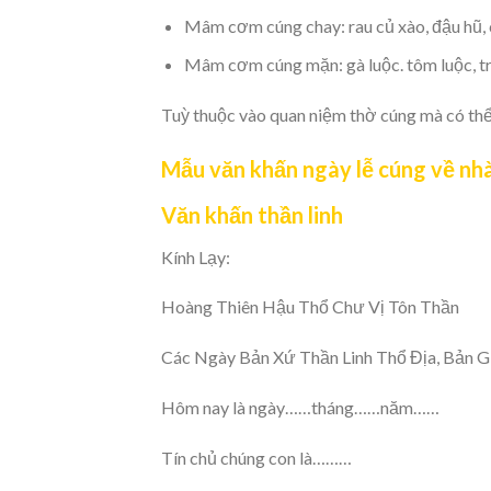
Mâm cơm cúng chay: rau củ xào, đậu hũ, c
Mâm cơm cúng mặn: gà luộc. tôm luộc, trứ
Tuỳ thuộc vào quan niệm thờ cúng mà có th
Mẫu văn khấn ngày lễ cúng về nh
Văn khấn thần linh
Kính Lạy:
Hoàng Thiên Hậu Thổ Chư Vị Tôn Thần
Các Ngày Bản Xứ Thần Linh Thổ Địa, Bản G
Hôm nay là ngày……tháng……năm……
Tín chủ chúng con là………