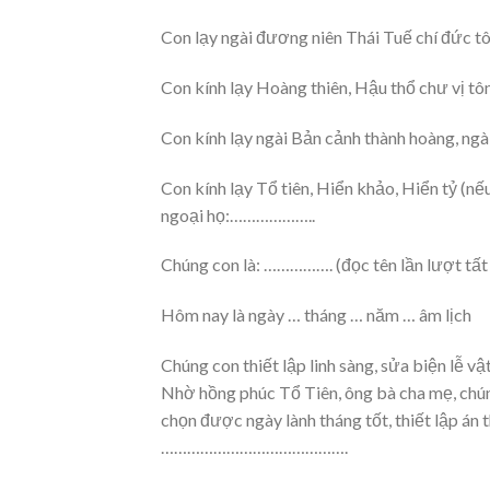
Con lạy ngài đương niên Thái Tuế chí đức t
Con kính lạy Hoàng thiên, Hậu thổ chư vị tô
Con kính lạy ngài Bản cảnh thành hoàng, ngài
Con kính lạy Tổ tiên, Hiển khảo, Hiển tỷ (nế
ngoại họ:………………..
Chúng con là: ……………. (đọc tên lần lượt tất
Hôm nay là ngày … tháng … năm … âm lịch
Chúng con thiết lập linh sàng, sửa biện lễ vật
Nhờ hồng phúc Tổ Tiên, ông bà cha mẹ, chún
chọn được ngày lành tháng tốt, thiết lập án t
…………………………………….