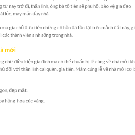
ừ nay trở đi, thần linh, ông bà tổ tiên sẽ phù hộ, bảo vệ gia đạo
ài lộc, may mắn đầy nhà.
 mà gia chủ đưa tiễn những cô hồn đã tồn tại trên mảnh đất này, g
i các thành viên sinh sống trong nhà.
hà mới
g như điều kiện gia đình mà có thể chuẩn bị lễ cúng về nhà mới k
chủ đối với thần linh cai quản, gia tiên. Mâm cúng lễ về nhà mới cơ
gon, đẹp mắt.
oa hồng, hoa cúc vàng.