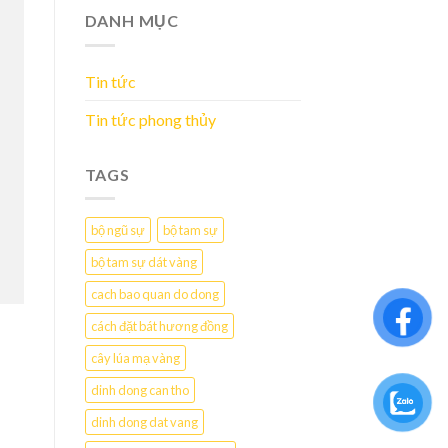
DANH MỤC
Tin tức
Tin tức phong thủy
TAGS
bộ ngũ sự
bộ tam sự
bộ tam sự dát vàng
cach bao quan do dong
cách đặt bát hương đồng
cây lúa mạ vàng
dinh dong can tho
dinh dong dat vang