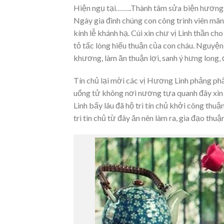
Hiện ngụ tại……..Thành tâm sửa biện hương h
Ngày gia đình chúng con công trình viên mãn
kính lễ khánh hạ. Cúi xin chư vị Linh thần 
tỏ tấc lòng hiếu thuận của con cháu. Nguyện
khương, làm ăn thuận lợi, sanh ý hưng long,
Tín chủ lại mời các vị Hương Linh phảng phấ
uổng tử không nơi nương tựa quanh đây xin 
Linh bấy lâu đã hộ trì tín chủ khởi công thuận 
trì tìn chủ từ đây ăn nên làm ra, gia đạo thuậ