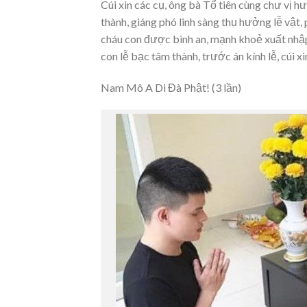
Cúi xin các cụ, ông bà Tổ tiên cùng chư vị
thành, giáng phó linh sàng thụ hưởng lễ vật, 
cháu con được bình an, mạnh khoẻ xuất nhập
con lễ bạc tâm thành, trước án kính lễ, cúi x
Nam Mô A Di Đà Phật! (3 lần)