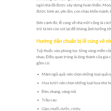
ngôi nhà đã được xây dựng hoàn thiện. Mong t
được bình an, yên ấm, con cháu khỏe mạnh, t
Bên cạnh đó, lễ cúng về nhà mới cũng là cách
trừ tà khí còn sót lại để không ảnh hưởng tớ
Hướng dẫn chuẩn bị lễ cúng về n
Tuỳ thuộc vào phong tục từng vùng miền cũn
nhau. Điều quan trọng là lòng thành của gia 
gồm có:
Mâm ngũ quả: nên chọn những loại quả n
Hoa tươi: nên chọn những loại hoa như h
Đèn, nhang, vàng mã
Trầu cau
Gạo, muối, nước, rượu