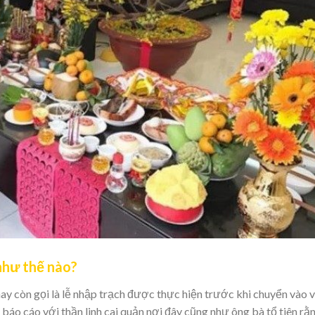
 như thế nào?
hay còn gọi là lễ nhập trạch được thực hiện trước khi chuyển vào 
 báo cáo với thần linh cai quản nơi đây cũng như ông bà tổ tiên rằ