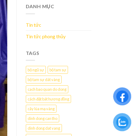
DANH MỤC
Tin tức
Tin tức phong thủy
TAGS
bộ ngũ sự
bộ tam sự
bộ tam sự dát vàng
cach bao quan do dong
cách đặt bát hương đồng
cây lúa mạ vàng
dinh dong can tho
dinh dong dat vang