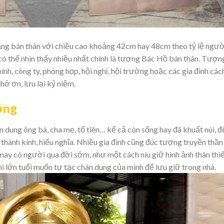
g bán thân với chiều cao khoảng 42cm hay 48cm theo tỷ lệ ngườ
ó thể nhìn thấy nhiều nhất chính là tượng Bác Hồ bán thân. Tượn
nh, công ty, phòng họp, hội nghị, hội trường hoặc các gia đình các
ớ ơn, lưu lại kỷ niệm.
ồng
n dung ông bà, cha mẹ, tổ tiên… kể cả còn sống hay đã khuất núi, đ
thành kính, hiếu nghĩa. Nhiều gia đình cũng đúc tượng truyền thần
ay có người qua đời sớm, như một cách níu giữ hình ảnh thân thi
hi lớn tuổi muốn tự tạc chân dung của mình để lưu giữ trong nhà.