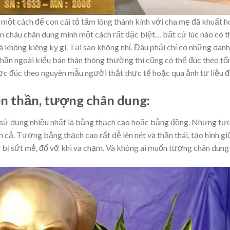
 một cách để con cái tỏ tấm lòng thành kính với cha mẹ đã khuất 
con cháu chân dung mình một cách rất đặc biệt… bất cứ lúc nào có t
không kiêng kỵ gì. Tại sao không nhỉ. Đâu phải chỉ có những danh
ần ngoài kiểu bán thân thông thường thì cũng có thể đúc theo tổ
c đúc theo nguyên mẫu người thật thực tế hoặc qua ảnh tư liệu 
n thần, tượng chân dung:
sử dụng nhiều nhất là bằng thạch cao hoặc bằng đồng. Nhưng tư
cả. Tượng bằng thạch cao rất dễ lên nét và thần thái, tạo hình g
ễ bị sứt mẻ, đổ vỡ khi va chạm. Và không ai muốn tượng chân dung