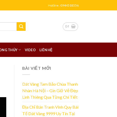
Hotline : 0944518556
0
₫
ONG THỦY
VIDEO
LIÊN HỆ
BÀI VIẾT MỚI
Dát Vàng Tam Bảo Chùa Thanh
Nhàn Hà Nội – Gìn Giữ Vẻ Đẹp
Linh Thiêng Qua Từng Chi Tiết
Địa Chỉ Bán Tranh Vinh Quy Bái
Tổ Dát Vàng 9999 Uy Tín Tại