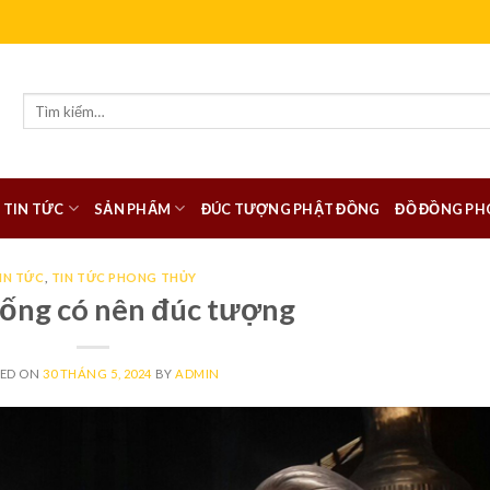
Tìm
kiếm:
TIN TỨC
SẢN PHẨM
ĐÚC TƯỢNG PHẬT ĐỒNG
ĐỒ ĐỒNG PH
IN TỨC
,
TIN TỨC PHONG THỦY
ống có nên đúc tượng
TED ON
30 THÁNG 5, 2024
BY
ADMIN