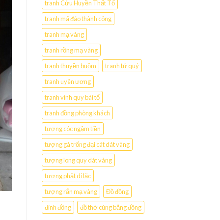
tranh Cửu Huyền Thất Tổ
tranh mã đáo thành công
tranh mạ vàng
tranh rồng mạ vàng
tranh thuyền buồm
tranh tứ quý
tranh uyên ương
tranh vinh quy bái tổ
tranh đồng phòng khách
tượng cóc ngậm tiền
tượng gà trống đại cát dát vàng
tượng long quy dát vàng
tượng phật di lặc
tượng rắn mạ vàng
Đồ đồng
đỉnh đồng
đồ thờ cúng bằng đồng