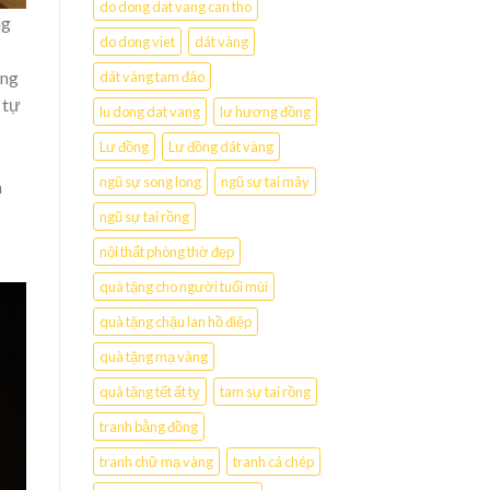
do dong dat vang can tho
ng
do dong viet
dát vàng
ưng
dát vàng tam đảo
 tự
lu dong dat vang
lư hương đồng
Lư đồng
Lư đồng dát vàng
ngũ sự song long
ngũ sự tai mây
n
ngũ sự tai rồng
nội thất phòng thờ đẹp
quà tặng cho người tuổi mùi
quà tặng chậu lan hồ điệp
quà tặng mạ vàng
quà tặng tết ất tỵ
tam sự tai rồng
tranh bằng đồng
tranh chữ mạ vàng
tranh cá chép