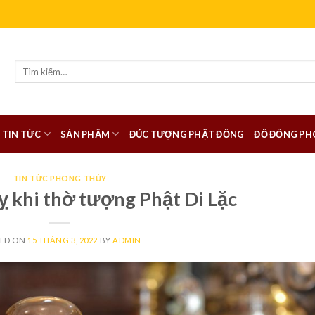
Tìm
kiếm:
TIN TỨC
SẢN PHẨM
ĐÚC TƯỢNG PHẬT ĐỒNG
ĐỒ ĐỒNG PH
TIN TỨC PHONG THỦY
 khi thờ tượng Phật Di Lặc
TED ON
15 THÁNG 3, 2022
BY
ADMIN