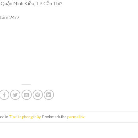
 Quận Ninh Kiều, TP Cần Thơ
 tâm 24/7
ted in
Tin tức phong thủy
. Bookmark the
permalink
.