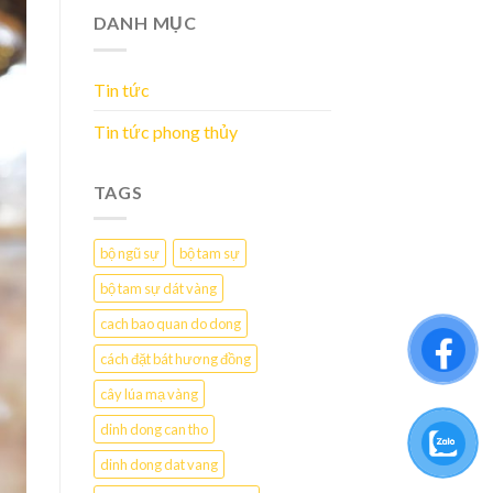
DANH MỤC
Tin tức
Tin tức phong thủy
TAGS
bộ ngũ sự
bộ tam sự
bộ tam sự dát vàng
cach bao quan do dong
cách đặt bát hương đồng
cây lúa mạ vàng
dinh dong can tho
dinh dong dat vang