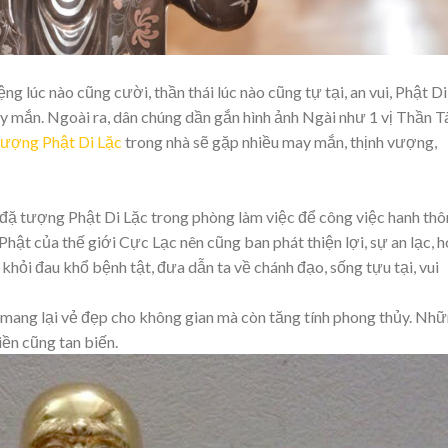
ng lúc nào cũng cười, thần thái lúc nào cũng tự tại, an vui, Phật Di
y mắn. Ngoài ra, dân chúng dần gắn hình ảnh Ngài như 1 vị Thần Tà
tượng Phật Di Lặc
trong nhà sẽ gặp nhiều may mắn, thịnh vượng,
đặ tượng Phật Di Lặc trong phòng làm việc để công việc hanh thô
ị Phật của thế giới Cực Lạc nên cũng ban phát thiện lợi, sự an lạc, 
khỏi đau khổ bệnh tật, đưa dẫn ta về chánh đạo, sống tựu tại, vui
 mang lại vẻ đẹp cho không gian mà còn tăng tính phong thủy. Nh
hiền cũng tan biến.