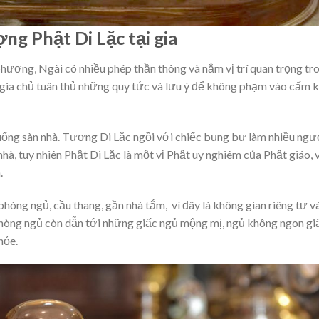
g Phật Di Lặc tại gia
phương, Ngài có nhiều phép thần thông và nắm vị trí quan trọng tr
 gia chủ tuân thủ những quy tức và lưu ý để không phạm vào cấm k
uống sàn nhà. Tượng Di Lặc ngồi với chiếc bụng bự làm nhiều ngư
à, tuy nhiên Phật Di Lặc là một vị Phật uy nghiêm của Phật giáo, 
.
òng ngủ, cầu thang, gần nhà tắm, vì đây là không gian riêng tư v
phòng ngủ còn dẫn tới những giấc ngủ mộng mị, ngủ không ngon gi
hỏe.