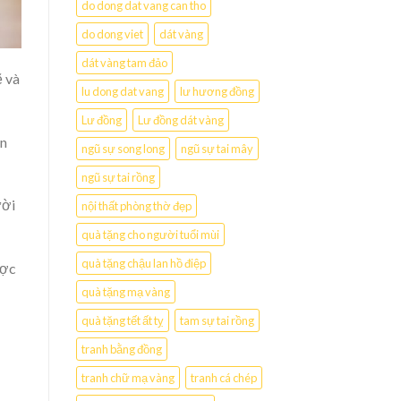
do dong dat vang can tho
do dong viet
dát vàng
dát vàng tam đảo
ẽ và
lu dong dat vang
lư hương đồng
Lư đồng
Lư đồng dát vàng
ắn
ngũ sự song long
ngũ sự tai mây
ngũ sự tai rồng
ười
nội thất phòng thờ đẹp
quà tặng cho người tuổi mùi
quà tặng chậu lan hồ điệp
ược
quà tặng mạ vàng
quà tặng tết ất tỵ
tam sự tai rồng
tranh bằng đồng
tranh chữ mạ vàng
tranh cá chép