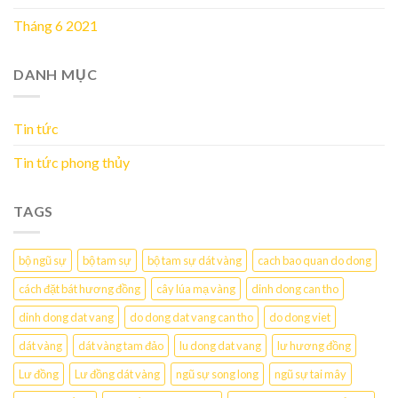
Tháng 6 2021
DANH MỤC
Tin tức
Tin tức phong thủy
TAGS
bộ ngũ sự
bộ tam sự
bộ tam sự dát vàng
cach bao quan do dong
cách đặt bát hương đồng
cây lúa mạ vàng
dinh dong can tho
dinh dong dat vang
do dong dat vang can tho
do dong viet
dát vàng
dát vàng tam đảo
lu dong dat vang
lư hương đồng
Lư đồng
Lư đồng dát vàng
ngũ sự song long
ngũ sự tai mây