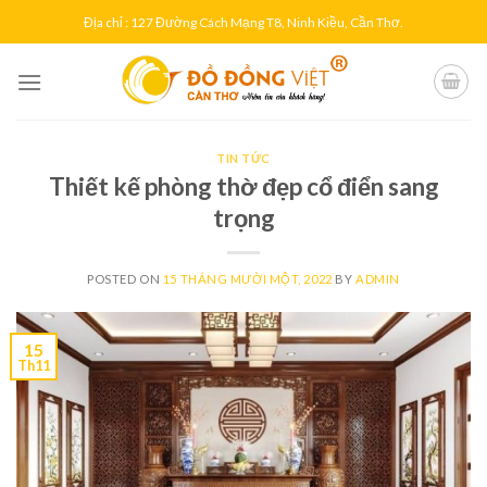
Skip
Địa chỉ : 127 Đường Cách Mạng T8, Ninh Kiều, Cần Thơ.
to
content
TIN TỨC
Thiết kế phòng thờ đẹp cổ điển sang
trọng
POSTED ON
15 THÁNG MƯỜI MỘT, 2022
BY
ADMIN
15
Th11