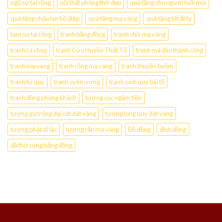
ngũ sự tai rồng
nội thất phòng thờ đẹp
quà tặng cho người tuổi mùi
quà tặng chậu lan hồ điệp
quà tặng mạ vàng
quà tặng tết ất tỵ
tam sự tai rồng
tranh bằng đồng
tranh chữ mạ vàng
tranh cá chép
tranh Cửu Huyền Thất Tổ
tranh mã đáo thành công
tranh mạ vàng
tranh rồng mạ vàng
tranh thuyền buồm
tranh tứ quý
tranh uyên ương
tranh vinh quy bái tổ
tranh đồng phòng khách
tượng cóc ngậm tiền
tượng gà trống đại cát dát vàng
tượng long quy dát vàng
tượng phật di lặc
tượng rắn mạ vàng
Đồ đồng
đỉnh đồng
đồ thờ cúng bằng đồng