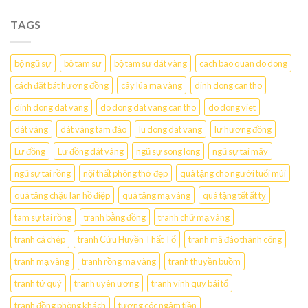
TAGS
bộ ngũ sự
bộ tam sự
bộ tam sự dát vàng
cach bao quan do dong
cách đặt bát hương đồng
cây lúa mạ vàng
dinh dong can tho
dinh dong dat vang
do dong dat vang can tho
do dong viet
dát vàng
dát vàng tam đảo
lu dong dat vang
lư hương đồng
Lư đồng
Lư đồng dát vàng
ngũ sự song long
ngũ sự tai mây
ngũ sự tai rồng
nội thất phòng thờ đẹp
quà tặng cho người tuổi mùi
quà tặng chậu lan hồ điệp
quà tặng mạ vàng
quà tặng tết ất tỵ
tam sự tai rồng
tranh bằng đồng
tranh chữ mạ vàng
tranh cá chép
tranh Cửu Huyền Thất Tổ
tranh mã đáo thành công
tranh mạ vàng
tranh rồng mạ vàng
tranh thuyền buồm
tranh tứ quý
tranh uyên ương
tranh vinh quy bái tổ
tranh đồng phòng khách
tượng cóc ngậm tiền