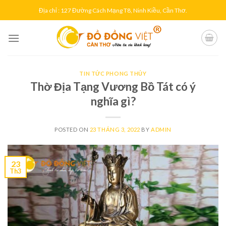
Skip
Địa chỉ : 127 Đường Cách Mạng T8, Ninh Kiều, Cần Thơ.
to
content
TIN TỨC PHONG THỦY
Thờ Địa Tạng Vương Bồ Tát có ý
nghĩa gì?
POSTED ON
23 THÁNG 3, 2022
BY
ADMIN
23
Th3