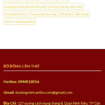
tượng gà trống đại cát dát vàng
tượng long quy dát vàng
tượng phật di lặc
tượng rắn mạ vàng
Đồ đồng
đỉnh đồng
đồ thờ cúng bằng đồng
ĐỒ ĐỒNG CẦN THƠ
Hotline: 0944518556
Gmail:
dodongvietcantho.com@gmail.com
Địa Chỉ:
127 đường cách mạng tháng 8, Quận Ninh Kiều, TP Cần