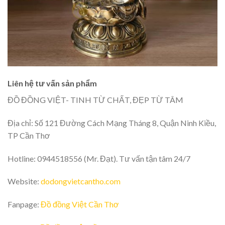
Liên hệ tư vấn sản phẩm
ĐỒ ĐỒNG VIỆT- TINH TỪ CHẤT, ĐẸP TỪ TÂM
Địa chỉ: Số 121 Đường Cách Mạng Tháng 8, Quận Ninh Kiều,
TP Cần Thơ
Hotline: 0944518556 (Mr. Đạt). Tư vấn tận tâm 24/7
Website:
dodongvietcantho.com
Fanpage:
Đồ đồng Việt Cần Thơ