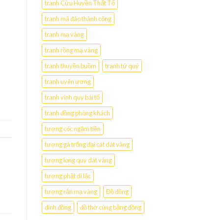
tranh Cửu Huyền Thất Tổ
tranh mã đáo thành công
tranh mạ vàng
tranh rồng mạ vàng
tranh thuyền buồm
tranh tứ quý
tranh uyên ương
tranh vinh quy bái tổ
tranh đồng phòng khách
tượng cóc ngậm tiền
tượng gà trống đại cát dát vàng
tượng long quy dát vàng
tượng phật di lặc
tượng rắn mạ vàng
Đồ đồng
đỉnh đồng
đồ thờ cúng bằng đồng