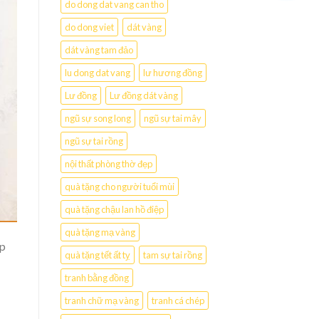
do dong dat vang can tho
do dong viet
dát vàng
dát vàng tam đảo
lu dong dat vang
lư hương đồng
Lư đồng
Lư đồng dát vàng
ngũ sự song long
ngũ sự tai mây
ngũ sự tai rồng
nội thất phòng thờ đẹp
quà tặng cho người tuổi mùi
quà tặng chậu lan hồ điệp
quà tặng mạ vàng
úp
quà tặng tết ất tỵ
tam sự tai rồng
tranh bằng đồng
tranh chữ mạ vàng
tranh cá chép