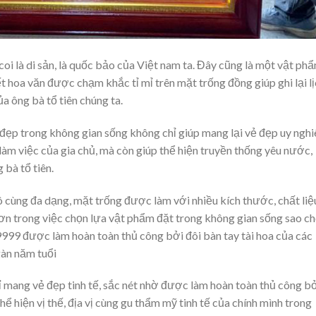
oi là di sản, là quốc bảo của Việt nam ta. Đây cũng là một vật ph
t hoa văn được chạm khắc tỉ mỉ trên mặt trống đồng giúp ghi lại l
a ông bà tổ tiên chúng ta.
g đẹp trong không gian sống không chỉ giúp mang lại vẻ đẹp uy ngh
làm việc của gia chủ, mà còn giúp thể hiện truyền thống yêu nước,
 bà tổ tiên.
 cùng đa dạng, mặt trống được làm với nhiều kích thước, chất liệ
hơn trong việc chọn lựa vật phẩm đặt trong không gian sống sao c
999 được làm hoàn toàn thủ công bởi đôi bàn tay tài hoa của các
gàn năm tuổi
 mang vẻ đẹp tinh tế, sắc nét nhờ được làm hoàn toàn thủ công b
hể hiện vị thế, địa vị cùng gu thẩm mỹ tinh tế của chính mình trong