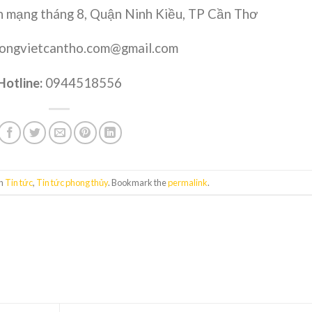
 mạng tháng 8, Quận Ninh Kiều, TP Cần Thơ
ongvietcantho.com@gmail.com
Hotline:
0944518556
in
Tin tức
,
Tin tức phong thủy
. Bookmark the
permalink
.