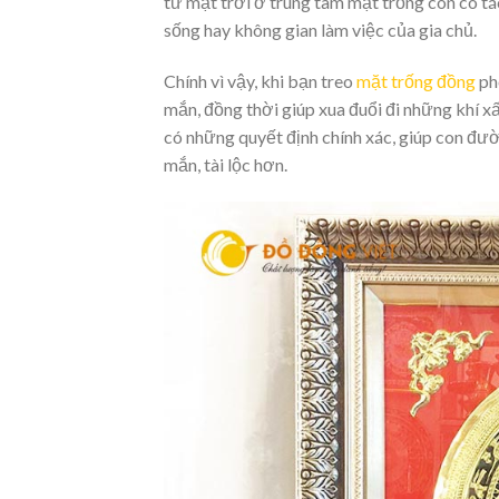
từ mặt trời ở trung tâm mặt trống còn có tá
sống hay không gian làm việc của gia chủ.
Chính vì vậy, khi bạn treo
mặt trống đồng
ph
mắn, đồng thời giúp xua đuổi đi những khí xấ
có những quyết định chính xác, giúp con đư
mắn, tài lộc hơn.