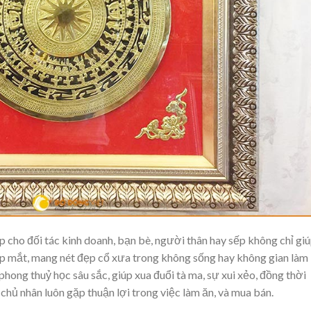
p cho đối tác kinh doanh, bạn bè, người thân hay sếp không chỉ gi
ẹp mắt, mang nét đẹp cổ xưa trong không sống hay không gian làm
hong thuỷ học sâu sắc, giúp xua đuổi tà ma, sự xui xẻo, đồng thời
chủ nhân luôn gặp thuận lợi trong việc làm ăn, và mua bán.