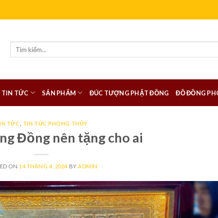
Tìm
kiếm:
TIN TỨC
SẢN PHẨM
ĐÚC TƯỢNG PHẬT ĐỒNG
ĐỒ ĐỒNG PH
IN TỨC
,
TIN TỨC PHONG THỦY
ng Đồng nên tặng cho ai
TED ON
14 THÁNG 4, 2024
BY
ADMIN