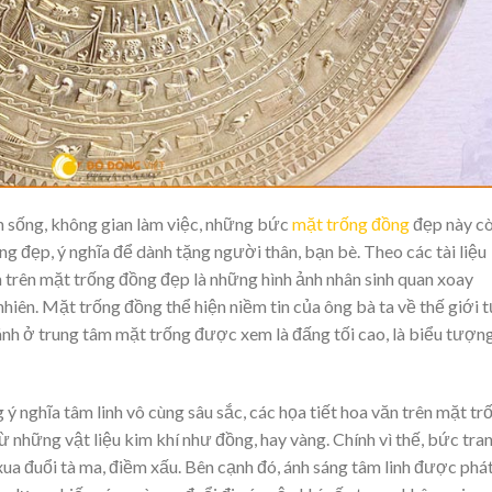
n sống, không gian làm việc, những bức
mặt trống đồng
đẹp này c
g đẹp, ý nghĩa để dành tặng người thân, bạn bè. Theo các tài liệu
ăn trên mặt trống đồng đẹp là những hình ảnh nhân sinh quan xoay
hiên. Mặt trống đồng thể hiện niềm tin của ông bà ta về thế giới 
cánh ở trung tâm mặt trống được xem là đấng tối cao, là biểu tượn
 nghĩa tâm linh vô cùng sâu sắc, các họa tiết hoa văn trên mặt tr
ừ những vật liệu kim khí như đồng, hay vàng. Chính vì thế, bức tra
xua đuổi tà ma, điềm xấu. Bên cạnh đó, ánh sáng tâm linh được phát