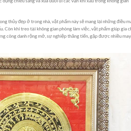
c dụng chiếu sáng và xua đuổi đi các vận khí xấu trong không gian
ong thủy đẹp ở trong nhà, vật phẩm này sẽ mang lại những điều m
u. Còn khi treo tại không gian phòng làm việc, vật phẩm giúp gia 
ờng công danh rộng mở, sự nghiệp thăng tiến, gặp được nhiều may