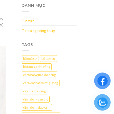
DANH MỤC
ay
Tin tức
chủ
Tin tức phong thủy
TAGS
bộ ngũ sự
bộ tam sự
bộ tam sự dát vàng
cach bao quan do dong
cách đặt bát hương đồng
cây lúa mạ vàng
dinh dong can tho
dinh dong dat vang