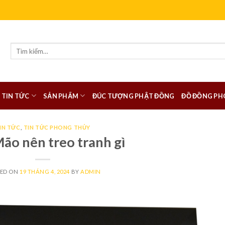
Tìm
kiếm:
TIN TỨC
SẢN PHẨM
ĐÚC TƯỢNG PHẬT ĐỒNG
ĐỒ ĐỒNG PH
IN TỨC
,
TIN TỨC PHONG THỦY
ão nên treo tranh gì
TED ON
19 THÁNG 4, 2024
BY
ADMIN