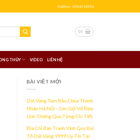
Hotline : 0944518556
0
₫
ONG THỦY
VIDEO
LIÊN HỆ
BÀI VIẾT MỚI
Dát Vàng Tam Bảo Chùa Thanh
Nhàn Hà Nội – Gìn Giữ Vẻ Đẹp
Linh Thiêng Qua Từng Chi Tiết
Địa Chỉ Bán Tranh Vinh Quy Bái
Tổ Dát Vàng 9999 Uy Tín Tại