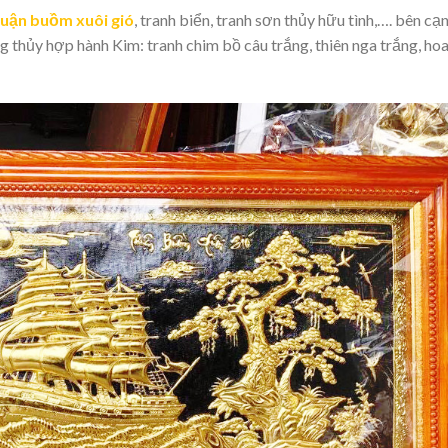
huận buồm xuôi gió
, tranh biển, tranh sơn thủy hữu tình,…. bên cạ
ng thủy hợp hành Kim: tranh chim bồ câu trắng, thiên nga trắng, ho