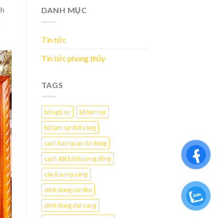
nh
DANH MỤC
a
Tin tức
Tin tức phong thủy
TAGS
bộ ngũ sự
bộ tam sự
bộ tam sự dát vàng
cach bao quan do dong
cách đặt bát hương đồng
cây lúa mạ vàng
dinh dong can tho
dinh dong dat vang