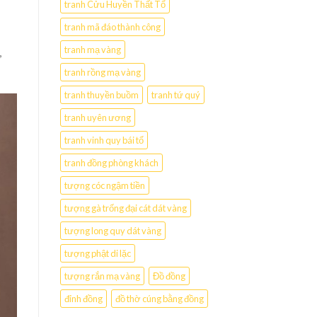
tranh Cửu Huyền Thất Tổ
tranh mã đáo thành công
tranh mạ vàng
,
tranh rồng mạ vàng
tranh thuyền buồm
tranh tứ quý
tranh uyên ương
tranh vinh quy bái tổ
tranh đồng phòng khách
tượng cóc ngậm tiền
tượng gà trống đại cát dát vàng
tượng long quy dát vàng
tượng phật di lặc
tượng rắn mạ vàng
Đồ đồng
đỉnh đồng
đồ thờ cúng bằng đồng