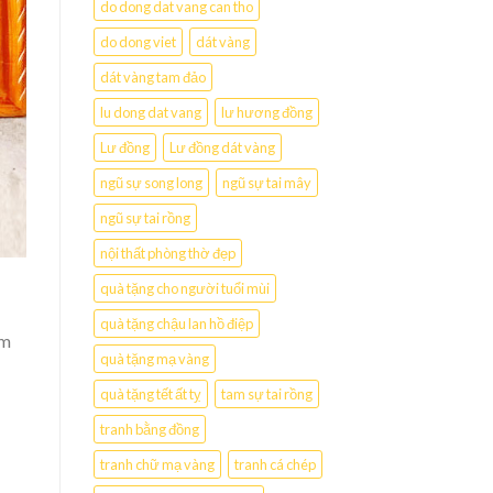
do dong dat vang can tho
do dong viet
dát vàng
dát vàng tam đảo
lu dong dat vang
lư hương đồng
Lư đồng
Lư đồng dát vàng
ngũ sự song long
ngũ sự tai mây
ngũ sự tai rồng
nội thất phòng thờ đẹp
quà tặng cho người tuổi mùi
quà tặng chậu lan hồ điệp
ím
quà tặng mạ vàng
quà tặng tết ất tỵ
tam sự tai rồng
tranh bằng đồng
tranh chữ mạ vàng
tranh cá chép