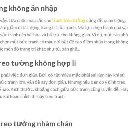
ờng không ăn nhập
 vậy. Lựa chọn màu sắc cho
tranh treo tường
cũng rất quan trọng.
m giảm đi tác dụng trang trí của tranh. Mà lựa chọn tranh quá sặ
sắc tranh nên hài hòa và bổ trợ cho không gian. Ví dụ, một căn ph
ể chọn một bức tranh có màu nỏi bật để tạo điểm nhấn trong không
c món đồ trang trí khác như tủ, bàn ghế,..
treo tường không hợp lí
phải việc đơn giản. Bởi, có rất nhiều mắc phải sai lầm này khi sử
ức tranh lớn, vấn đề này đơn giản. Nhưng nếu bạn có ý định treo
hế nào. Kích thước, khoảng cách giữa bức tranh cũng là vấn đề. Hã
khi hoàn chỉnh thì hãy treo tranh.
 treo tường nhàm chán