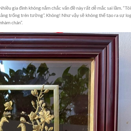
 Nhiều gia đình không nắm chắc vấn đề này rất dễ mắc sai lầm. “Tôi
hoảng trống trên tường”. Không! Như vậy sẽ không thể tạo ra sự lo
“nhàm chán”.