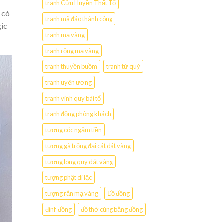
tranh Cửu Huyền Thất Tổ
 có
tranh mã đáo thành công
gic
tranh mạ vàng
tranh rồng mạ vàng
tranh thuyền buồm
tranh tứ quý
tranh uyên ương
tranh vinh quy bái tổ
tranh đồng phòng khách
tượng cóc ngậm tiền
tượng gà trống đại cát dát vàng
tượng long quy dát vàng
tượng phật di lặc
tượng rắn mạ vàng
Đồ đồng
đỉnh đồng
đồ thờ cúng bằng đồng