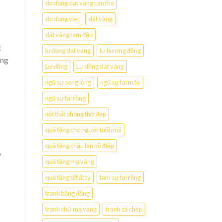
do dong dat vang can tho
do dong viet
dát vàng
dát vàng tam đảo
c
lu dong dat vang
lư hương đồng
òng
Lư đồng
Lư đồng dát vàng
ngũ sự song long
ngũ sự tai mây
ngũ sự tai rồng
nội thất phòng thờ đẹp
quà tặng cho người tuổi mùi
quà tặng chậu lan hồ điệp
y
quà tặng mạ vàng
quà tặng tết ất tỵ
tam sự tai rồng
tranh bằng đồng
tranh chữ mạ vàng
tranh cá chép