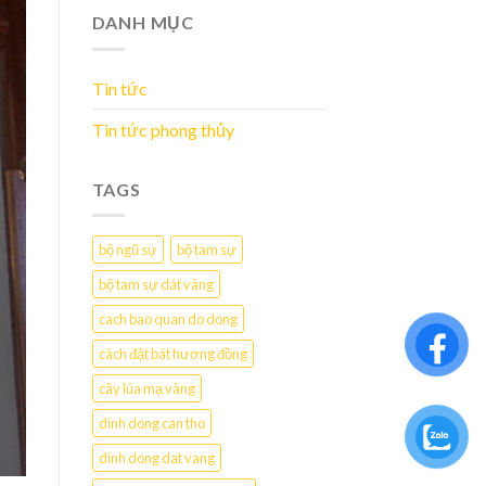
DANH MỤC
Tin tức
Tin tức phong thủy
TAGS
bộ ngũ sự
bộ tam sự
bộ tam sự dát vàng
cach bao quan do dong
cách đặt bát hương đồng
cây lúa mạ vàng
dinh dong can tho
dinh dong dat vang