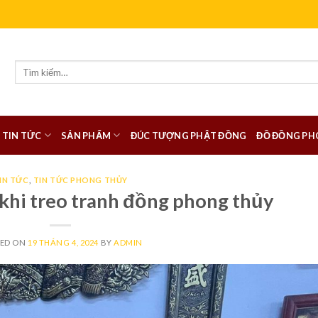
Tìm
kiếm:
TIN TỨC
SẢN PHẨM
ĐÚC TƯỢNG PHẬT ĐỒNG
ĐỒ ĐỒNG PH
IN TỨC
,
TIN TỨC PHONG THỦY
 khi treo tranh đồng phong thủy
TED ON
19 THÁNG 4, 2024
BY
ADMIN