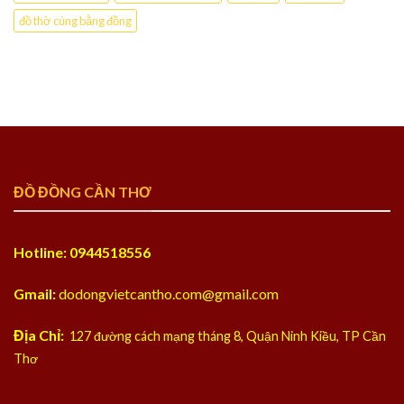
đồ thờ cúng bằng đồng
ĐỒ ĐỒNG CẦN THƠ
Hotline: 0944518556
Gmail:
dodongvietcantho.com@gmail.com
Địa Chỉ:
127 đường cách mạng tháng 8, Quận Ninh Kiều, TP Cần
Thơ