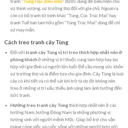
tranh “
Tùng Hạc diên niên
” được dùng để biểu hiện cho
sự thịnh vượng, sự trường thọ đối với gia chủ. Ngoài ra
còn có bộ tranh tứ bình khác “Tùng, Cúc Trúc Mai” hay
tranh Tuế hàn tam hữu gồm “Tùng Trúc Mai” dùng để chỉ
sự may mắn.
Cách treo tranh cây Tùng
Đối với
tranh cây Tùng vị trí treo thích hợp nhất nên ở
phòng khách
ở những vị trí thuộc cung tam hợp hay lục
hợp với gia đình có người lớn tuổi. Để cầu mong sức khỏe
sự trường thọ và là điểm tựa cho gia đình. Cây Tùng là loài
cây có khí tiết và có thể sát khí trừ tà do đó không nên
treo ở những vị trí xấu, thiếu ánh sáng làm ảnh hưởng đến
bức tranh.
Hướng treo tranh cây Tùng
thích hợp nhất nên ở các
hướng Nam, hướng Đông Nam là những phương vị
tương sinh với người mệnh Mộc. Giúp bổ trợ cho vận
mạng công việc và cuộc sống với những người hợp với