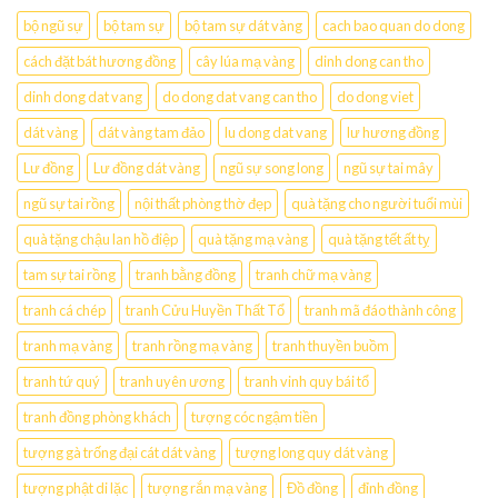
bộ ngũ sự
bộ tam sự
bộ tam sự dát vàng
cach bao quan do dong
cách đặt bát hương đồng
cây lúa mạ vàng
dinh dong can tho
dinh dong dat vang
do dong dat vang can tho
do dong viet
dát vàng
dát vàng tam đảo
lu dong dat vang
lư hương đồng
Lư đồng
Lư đồng dát vàng
ngũ sự song long
ngũ sự tai mây
ngũ sự tai rồng
nội thất phòng thờ đẹp
quà tặng cho người tuổi mùi
quà tặng chậu lan hồ điệp
quà tặng mạ vàng
quà tặng tết ất tỵ
tam sự tai rồng
tranh bằng đồng
tranh chữ mạ vàng
tranh cá chép
tranh Cửu Huyền Thất Tổ
tranh mã đáo thành công
tranh mạ vàng
tranh rồng mạ vàng
tranh thuyền buồm
tranh tứ quý
tranh uyên ương
tranh vinh quy bái tổ
tranh đồng phòng khách
tượng cóc ngậm tiền
tượng gà trống đại cát dát vàng
tượng long quy dát vàng
tượng phật di lặc
tượng rắn mạ vàng
Đồ đồng
đỉnh đồng