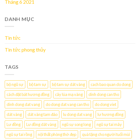
Tháng 6 2021
DANH MỤC
Tin tức
Tin tức phong thủy
TAGS
bộ ngũ sự
bộ tam sự
bộ tam sự dát vàng
cach bao quan do dong
cách đặt bát hương đồng
cây lúa mạ vàng
dinh dong can tho
dinh dong dat vang
do dong dat vang can tho
do dong viet
dát vàng
dát vàng tam đảo
lu dong dat vang
lư hương đồng
Lư đồng
Lư đồng dát vàng
ngũ sự song long
ngũ sự tai mây
ngũ sự tai rồng
nội thất phòng thờ đẹp
quà tặng cho người tuổi mùi