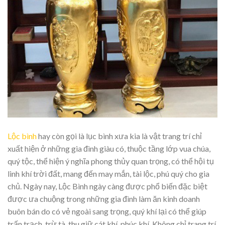
Lộc bình
hay còn gọi là lục bình xưa kia là vật trang trí chỉ
xuất hiện ở những gia đình giàu có, thuộc tầng lớp vua chúa,
quý tộc, thể hiện ý nghĩa phong thủy quan trọng, có thể hội tụ
linh khí trời đất, mang đến may mắn, tài lộc, phú quý cho gia
chủ. Ngày nay, Lộc Bình ngày càng được phổ biến đặc biệt
được ưa chuộng trong những gia đình làm ăn kinh doanh
buôn bán do có vẻ ngoài sang trọng, quý khí lại có thể giúp
trấn trạch, trừ tà, thu giữ cát khí, phúc khí. Không chỉ trang trí