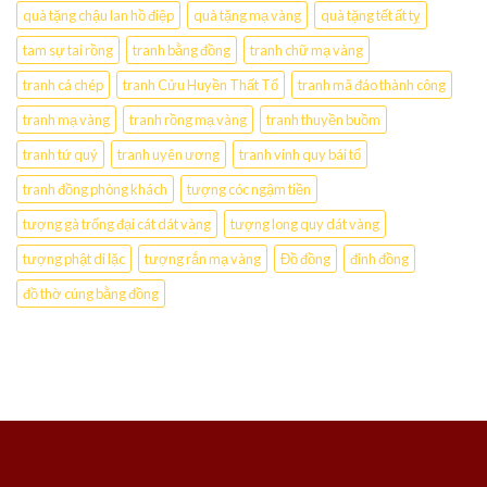
quà tặng chậu lan hồ điệp
quà tặng mạ vàng
quà tặng tết ất tỵ
tam sự tai rồng
tranh bằng đồng
tranh chữ mạ vàng
tranh cá chép
tranh Cửu Huyền Thất Tổ
tranh mã đáo thành công
tranh mạ vàng
tranh rồng mạ vàng
tranh thuyền buồm
tranh tứ quý
tranh uyên ương
tranh vinh quy bái tổ
tranh đồng phòng khách
tượng cóc ngậm tiền
tượng gà trống đại cát dát vàng
tượng long quy dát vàng
tượng phật di lặc
tượng rắn mạ vàng
Đồ đồng
đỉnh đồng
đồ thờ cúng bằng đồng