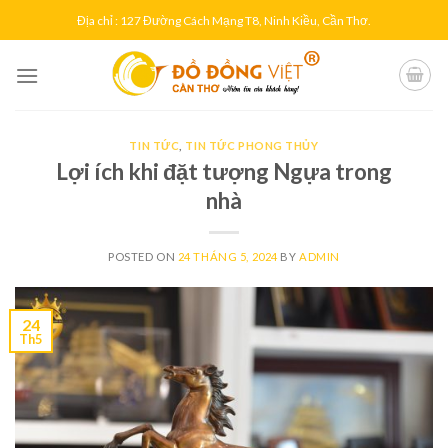
Skip
Địa chỉ : 127 Đường Cách Mạng T8, Ninh Kiều, Cần Thơ.
to
content
TIN TỨC
,
TIN TỨC PHONG THỦY
Lợi ích khi đặt tượng Ngựa trong
nhà
POSTED ON
24 THÁNG 5, 2024
BY
ADMIN
24
Th5