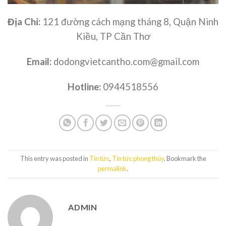
Địa Chỉ:
121 đường cách mạng tháng 8, Quận Ninh
Kiều, TP Cần Thơ
Email:
dodongvietcantho.com@gmail.com
Hotline:
0944518556
This entry was posted in
Tin tức
,
Tin tức phong thủy
. Bookmark the
permalink
.
ADMIN