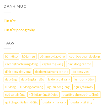
DANH MỤC
Tin tức
Tin tức phong thủy
TAGS
bộ ngũ sự
bộ tam sự
bộ tam sự dát vàng
cach bao quan do dong
cách đặt bát hương đồng
cây lúa mạ vàng
dinh dong can tho
dinh dong dat vang
do dong dat vang can tho
do dong viet
dát vàng
dát vàng tam đảo
lu dong dat vang
lư hương đồng
Lư đồng
Lư đồng dát vàng
ngũ sự song long
ngũ sự tai mây
ngũ sự tai rồng
nội thất phòng thờ đẹp
quà tặng cho người tuổi mùi
quà tặng chậu lan hồ điệp
quà tặng mạ vàng
quà tặng tết ất tỵ