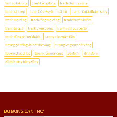
tam sự tai rồng
tranh bằng đồng
tranh chữ mạ vàng
tranh cá chép
tranh Cửu Huyền Thất Tổ
tranh mã đáo thành công
tranh mạ vàng
tranh rồng mạ vàng
tranh thuyền buồm
tranh tứ quý
tranh uyên ương
tranh vinh quy bái tổ
tranh đồng phòng khách
tượng cóc ngậm tiền
tượng gà trống đại cát dát vàng
tượng long quy dát vàng
tượng phật di lặc
tượng rắn mạ vàng
Đồ đồng
đỉnh đồng
đồ thờ cúng bằng đồng
ĐỒ ĐỒNG CẦN THƠ