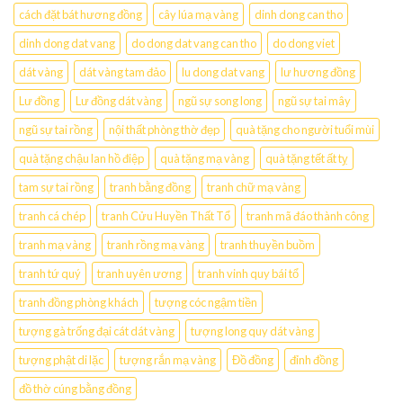
cách đặt bát hương đồng
cây lúa mạ vàng
dinh dong can tho
dinh dong dat vang
do dong dat vang can tho
do dong viet
dát vàng
dát vàng tam đảo
lu dong dat vang
lư hương đồng
Lư đồng
Lư đồng dát vàng
ngũ sự song long
ngũ sự tai mây
ngũ sự tai rồng
nội thất phòng thờ đẹp
quà tặng cho người tuổi mùi
quà tặng chậu lan hồ điệp
quà tặng mạ vàng
quà tặng tết ất tỵ
tam sự tai rồng
tranh bằng đồng
tranh chữ mạ vàng
tranh cá chép
tranh Cửu Huyền Thất Tổ
tranh mã đáo thành công
tranh mạ vàng
tranh rồng mạ vàng
tranh thuyền buồm
tranh tứ quý
tranh uyên ương
tranh vinh quy bái tổ
tranh đồng phòng khách
tượng cóc ngậm tiền
tượng gà trống đại cát dát vàng
tượng long quy dát vàng
tượng phật di lặc
tượng rắn mạ vàng
Đồ đồng
đỉnh đồng
đồ thờ cúng bằng đồng