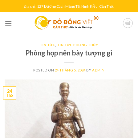
Skip
Địa chỉ : 127 Đường Cách Mạng T8, Ninh Kiều, Cần Thơ.
to
content
TIN TỨC
,
TIN TỨC PHONG THỦY
Phòng họp nên bày tượng gì
POSTED ON
24 THÁNG 5, 2024
BY
ADMIN
24
Th5