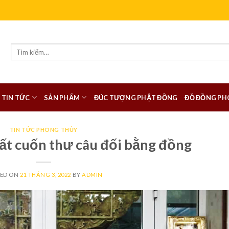
Tìm
kiếm:
TIN TỨC
SẢN PHẨM
ĐÚC TƯỢNG PHẬT ĐỒNG
ĐỒ ĐỒNG PH
TIN TỨC PHONG THỦY
uất cuốn thư câu đối bằng đồng
TED ON
21 THÁNG 3, 2022
BY
ADMIN