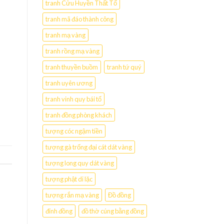
tranh Cửu Huyền Thất Tổ
tranh mã đáo thành công
tranh mạ vàng
tranh rồng mạ vàng
tranh thuyền buồm
tranh tứ quý
tranh uyên ương
tranh vinh quy bái tổ
tranh đồng phòng khách
tượng cóc ngậm tiền
tượng gà trống đại cát dát vàng
tượng long quy dát vàng
tượng phật di lặc
tượng rắn mạ vàng
Đồ đồng
đỉnh đồng
đồ thờ cúng bằng đồng