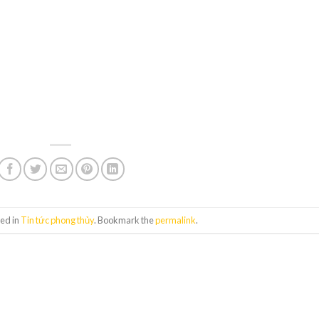
ted in
Tin tức phong thủy
. Bookmark the
permalink
.