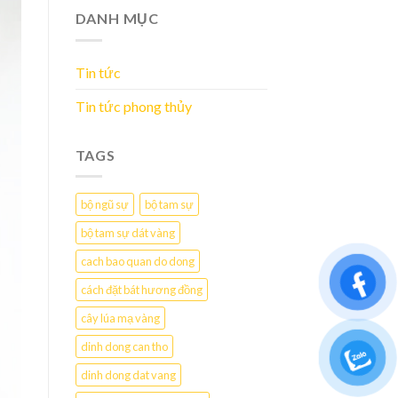
DANH MỤC
Tin tức
Tin tức phong thủy
TAGS
bộ ngũ sự
bộ tam sự
bộ tam sự dát vàng
cach bao quan do dong
cách đặt bát hương đồng
cây lúa mạ vàng
dinh dong can tho
dinh dong dat vang