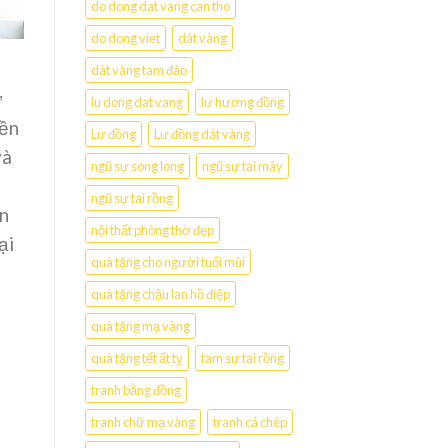
do dong dat vang can tho
do dong viet
dát vàng
dát vàng tam đảo
ư
lu dong dat vang
lư hương đồng
nền
Lư đồng
Lư đồng dát vàng
và
ngũ sự song long
ngũ sự tai mây
ngũ sự tai rồng
ên
nội thất phòng thờ đẹp
ại
quà tặng cho người tuổi mùi
quà tặng chậu lan hồ điệp
quà tặng mạ vàng
quà tặng tết ất tỵ
tam sự tai rồng
tranh bằng đồng
tranh chữ mạ vàng
tranh cá chép