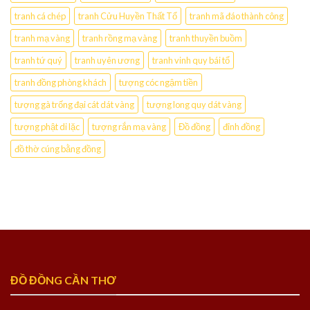
tranh cá chép
tranh Cửu Huyền Thất Tổ
tranh mã đáo thành công
tranh mạ vàng
tranh rồng mạ vàng
tranh thuyền buồm
tranh tứ quý
tranh uyên ương
tranh vinh quy bái tổ
tranh đồng phòng khách
tượng cóc ngậm tiền
tượng gà trống đại cát dát vàng
tượng long quy dát vàng
tượng phật di lặc
tượng rắn mạ vàng
Đồ đồng
đỉnh đồng
đồ thờ cúng bằng đồng
ĐỒ ĐỒNG CẦN THƠ