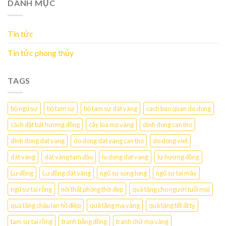
DANH MỤC
Tin tức
Tin tức phong thủy
TAGS
bộ ngũ sự
bộ tam sự
bộ tam sự dát vàng
cach bao quan do dong
cách đặt bát hương đồng
cây lúa mạ vàng
dinh dong can tho
dinh dong dat vang
do dong dat vang can tho
do dong viet
dát vàng
dát vàng tam đảo
lu dong dat vang
lư hương đồng
Lư đồng
Lư đồng dát vàng
ngũ sự song long
ngũ sự tai mây
ngũ sự tai rồng
nội thất phòng thờ đẹp
quà tặng cho người tuổi mùi
quà tặng chậu lan hồ điệp
quà tặng mạ vàng
quà tặng tết ất tỵ
tam sự tai rồng
tranh bằng đồng
tranh chữ mạ vàng