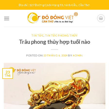
Skip
Địa chỉ : 127 Đường Cách Mạng T8, Ninh Kiều, Cần Thơ.
to
content
TIN TỨC
,
TIN TỨC PHONG THỦY
Trâu phong thủy hợp tuổi nào
POSTED ON
23 THÁNG 6, 2024
BY
ADMIN
23
Th6