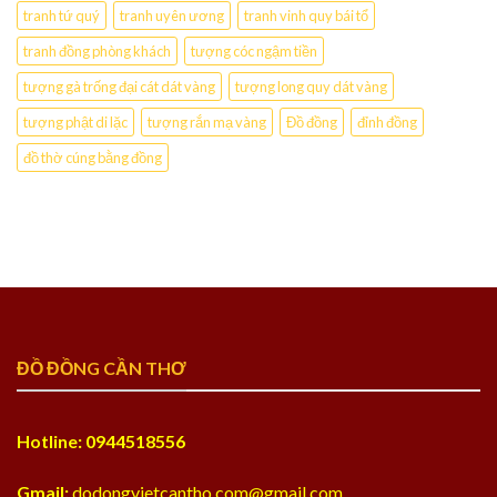
tranh tứ quý
tranh uyên ương
tranh vinh quy bái tổ
tranh đồng phòng khách
tượng cóc ngậm tiền
tượng gà trống đại cát dát vàng
tượng long quy dát vàng
tượng phật di lặc
tượng rắn mạ vàng
Đồ đồng
đỉnh đồng
đồ thờ cúng bằng đồng
ĐỒ ĐỒNG CẦN THƠ
Hotline: 0944518556
Gmail:
dodongvietcantho.com@gmail.com