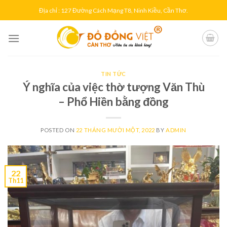
Skip
Địa chỉ : 127 Đường Cách Mạng T8, Ninh Kiều, Cần Thơ.
to
content
TIN TỨC
Ý nghĩa của việc thờ tượng Văn Thù
– Phổ Hiền bằng đồng
POSTED ON
22 THÁNG MƯỜI MỘT, 2022
BY
ADMIN
22
Th11