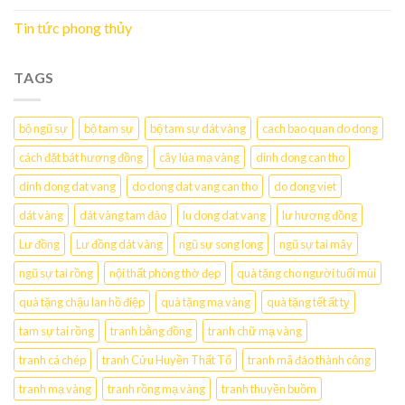
Tin tức phong thủy
TAGS
bộ ngũ sự
bộ tam sự
bộ tam sự dát vàng
cach bao quan do dong
cách đặt bát hương đồng
cây lúa mạ vàng
dinh dong can tho
dinh dong dat vang
do dong dat vang can tho
do dong viet
dát vàng
dát vàng tam đảo
lu dong dat vang
lư hương đồng
Lư đồng
Lư đồng dát vàng
ngũ sự song long
ngũ sự tai mây
ngũ sự tai rồng
nội thất phòng thờ đẹp
quà tặng cho người tuổi mùi
quà tặng chậu lan hồ điệp
quà tặng mạ vàng
quà tặng tết ất tỵ
tam sự tai rồng
tranh bằng đồng
tranh chữ mạ vàng
tranh cá chép
tranh Cửu Huyền Thất Tổ
tranh mã đáo thành công
tranh mạ vàng
tranh rồng mạ vàng
tranh thuyền buồm