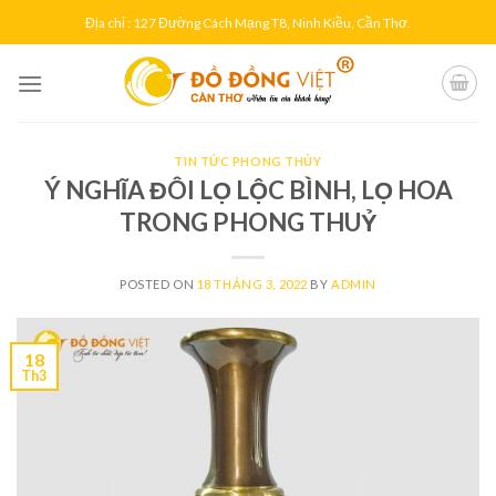
Skip
Địa chỉ : 127 Đường Cách Mạng T8, Ninh Kiều, Cần Thơ.
to
content
TIN TỨC PHONG THỦY
Ý NGHĨA ĐÔI LỌ LỘC BÌNH, LỌ HOA
TRONG PHONG THUỶ
POSTED ON
18 THÁNG 3, 2022
BY
ADMIN
18
Th3