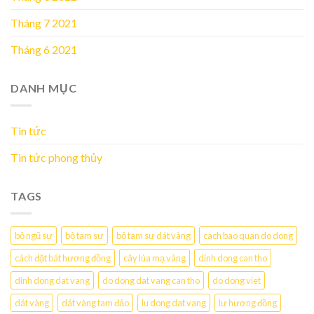
Tháng 7 2021
Tháng 6 2021
DANH MỤC
Tin tức
Tin tức phong thủy
TAGS
bộ ngũ sự
bộ tam sự
bộ tam sự dát vàng
cach bao quan do dong
cách đặt bát hương đồng
cây lúa mạ vàng
dinh dong can tho
dinh dong dat vang
do dong dat vang can tho
do dong viet
dát vàng
dát vàng tam đảo
lu dong dat vang
lư hương đồng