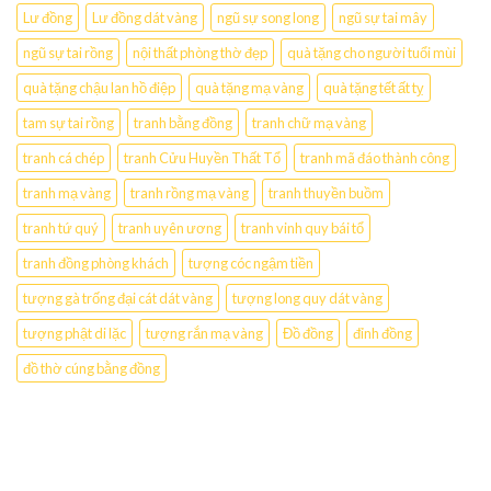
Lư đồng
Lư đồng dát vàng
ngũ sự song long
ngũ sự tai mây
ngũ sự tai rồng
nội thất phòng thờ đẹp
quà tặng cho người tuổi mùi
quà tặng chậu lan hồ điệp
quà tặng mạ vàng
quà tặng tết ất tỵ
tam sự tai rồng
tranh bằng đồng
tranh chữ mạ vàng
tranh cá chép
tranh Cửu Huyền Thất Tổ
tranh mã đáo thành công
tranh mạ vàng
tranh rồng mạ vàng
tranh thuyền buồm
tranh tứ quý
tranh uyên ương
tranh vinh quy bái tổ
tranh đồng phòng khách
tượng cóc ngậm tiền
tượng gà trống đại cát dát vàng
tượng long quy dát vàng
tượng phật di lặc
tượng rắn mạ vàng
Đồ đồng
đỉnh đồng
đồ thờ cúng bằng đồng