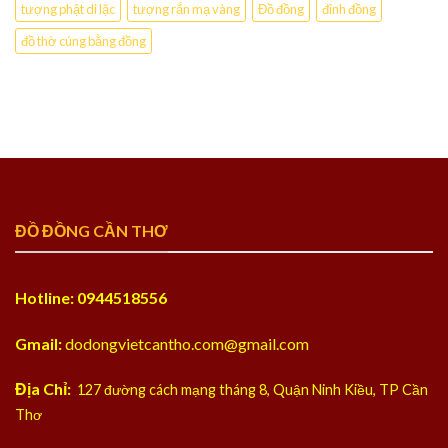
tượng phật di lặc
tượng rắn mạ vàng
Đồ đồng
đỉnh đồng
đồ thờ cúng bằng đồng
ĐỒ ĐỒNG CẦN THƠ
Hotline: 0944518556
Gmail:
dodongvietcantho.com@gmail.com
Địa Chỉ:
127 đường cách mạng tháng 8, Quận Ninh Kiều, TP Cần
Thơ