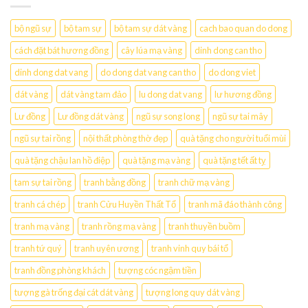
bộ ngũ sự
bộ tam sự
bộ tam sự dát vàng
cach bao quan do dong
cách đặt bát hương đồng
cây lúa mạ vàng
dinh dong can tho
dinh dong dat vang
do dong dat vang can tho
do dong viet
dát vàng
dát vàng tam đảo
lu dong dat vang
lư hương đồng
Lư đồng
Lư đồng dát vàng
ngũ sự song long
ngũ sự tai mây
ngũ sự tai rồng
nội thất phòng thờ đẹp
quà tặng cho người tuổi mùi
quà tặng chậu lan hồ điệp
quà tặng mạ vàng
quà tặng tết ất tỵ
tam sự tai rồng
tranh bằng đồng
tranh chữ mạ vàng
tranh cá chép
tranh Cửu Huyền Thất Tổ
tranh mã đáo thành công
tranh mạ vàng
tranh rồng mạ vàng
tranh thuyền buồm
tranh tứ quý
tranh uyên ương
tranh vinh quy bái tổ
tranh đồng phòng khách
tượng cóc ngậm tiền
tượng gà trống đại cát dát vàng
tượng long quy dát vàng